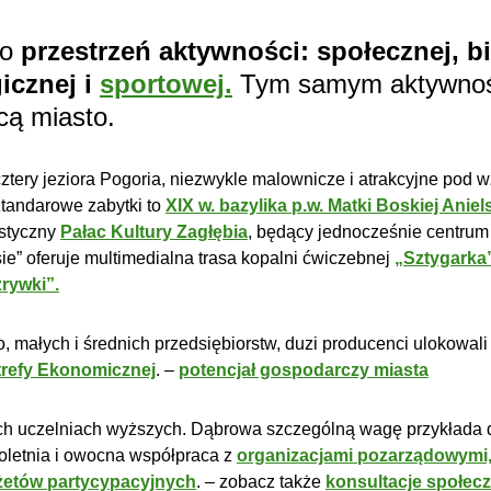
to
przestrzeń aktywności: społecznej, b
gicznej i
sportowej.
Tym samym aktywność
ącą miasto.
 cztery jeziora Pogoria, niezwykle malownicze i atrakcyjne pod
tandarowe zabytki to
XIX w. bazylika p.w. Matki Boskiej Aniel
istyczny
Pałac Kultury Zagłębia
, będący jednocześnie centrum 
ie” oferuje multimedialna trasa kopalni ćwiczebnej
„Sztygarka
rywki”.
, małych i średnich przedsiębiorstw, duzi producenci ulokowali
Strefy Ekonomicznej
. –
potencjał gospodarczy miasta
óch uczelniach wyższych. Dąbrowa szczególną wagę przykłada
oletnia i owocna współpraca z
organizacjami pozarządowymi
dżetów partycypacyjnych
. – zobacz także
konsultacje społec