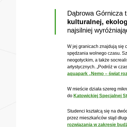
Dąbrowa Górnicza 
kulturalnej, ekolo
najsilniej wyróżniaj
W jej granicach znajdują się
spędzania wolnego czasu. Sz
neogotyckim, a także socreal
artystycznych. „Podróż w czas
aquapark „Nemo – świat roz
W mieście działa szereg mikro
do
Katowickiej Specjalnej 
Studenci kształcą się na dw
przez mieszkańców stąd dług
rozwiązania w zakresie bu