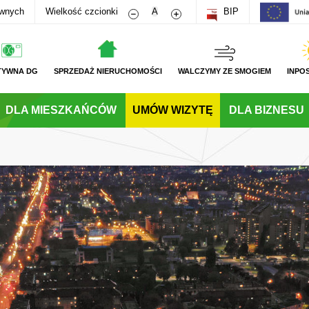
Zmniejsz rozmiar czcionki
Zwiększ rozmiar czcionki
awnych
Wielkość czcionki
A
BIP
TYWNA DG
SPRZEDAŻ NIERUCHOMOŚCI
WALCZYMY ZE SMOGIEM
INPO
DLA MIESZKAŃCÓW
UMÓW WIZYTĘ
DLA BIZNESU