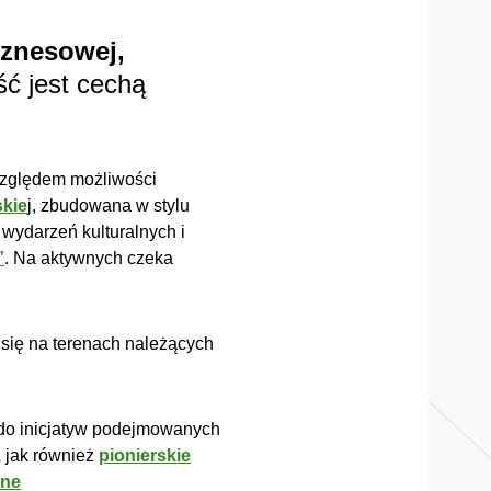
iznesowej,
 jest cechą
 względem możliwości
skie
j, zbudowana w stylu
wydarzeń kulturalnych i
”
.
Na aktywnych czeka
 się na terenach należących
 do inicjatyw podejmowanych
,
jak również
pionierskie
zne