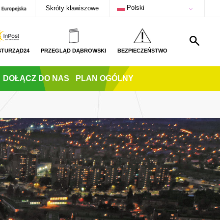
Polski
Skróty klawiszowe
STURZĄD24
PRZEGLĄD DĄBROWSKI
BEZPIECZEŃSTWO
DOŁĄCZ DO NAS
PLAN OGÓLNY