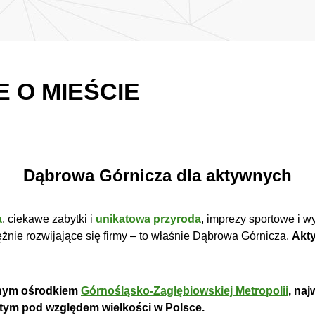
 O MIEŚCIE
Dąbrowa Górnicza dla aktywnych
a
, ciekawe zabytki i
unikatowa przyroda
, imprezy sportowe
i w
żnie rozwijające się firmy – to właśnie Dąbrowa Górnicza.
Akty
żnym ośrodkiem
Górnośląsko-Zagłębiowskiej Metropolii
, na
ątym pod względem wielkości w Polsce.