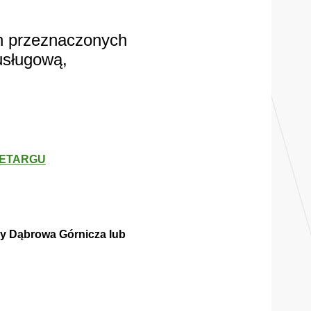
ch przeznaczonych
usługową,
ZETARGU
y Dąbrowa Górnicza lub