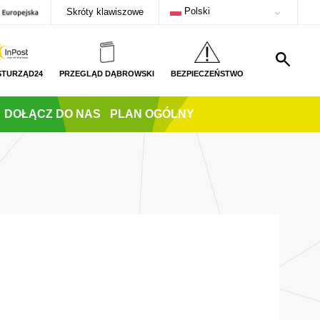
Polski
Skróty klawiszowe
STURZĄD24
PRZEGLĄD DĄBROWSKI
BEZPIECZEŃSTWO
DOŁĄCZ DO NAS
PLAN OGÓLNY