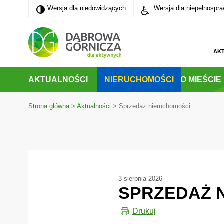
Wersja dla niedowidzących
Wersja dla niedowidzących
Wersja dla niepełnospr
PRZEJDŹ DO MENU GŁÓWNEGO
PRZEJDŹ DO WYSZUKIWARKI
PRZEJDŹ DO TREŚCI
AK
AKTUALNOŚCI
NIERUCHOMOŚCI
O MIEŚCIE
Strona główna
>
Aktualności
>
Sprzedaż nieruchomości
3 sierpnia 2026
SPRZEDAŻ 
Drukuj