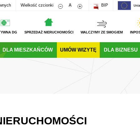
Zmniejsz rozmiar czcionki
Zwiększ rozmiar czcionki
awnych
Wielkość czcionki
A
BIP
TYWNA DG
SPRZEDAŻ NIERUCHOMOŚCI
WALCZYMY ZE SMOGIEM
INPO
DLA MIESZKAŃCÓW
UMÓW WIZYTĘ
DLA BIZNESU
NIERUCHOMOŚCI