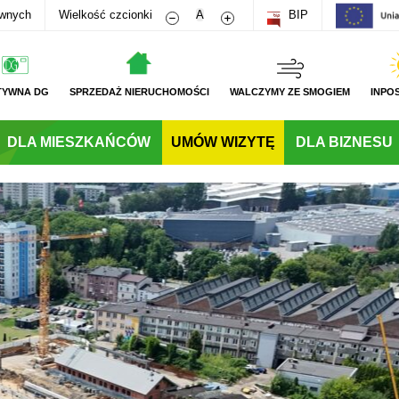
Zmniejsz rozmiar czcionki
Zwiększ rozmiar czcionki
awnych
Wielkość czcionki
A
BIP
TYWNA DG
SPRZEDAŻ NIERUCHOMOŚCI
WALCZYMY ZE SMOGIEM
INPO
DLA MIESZKAŃCÓW
UMÓW WIZYTĘ
DLA BIZNESU