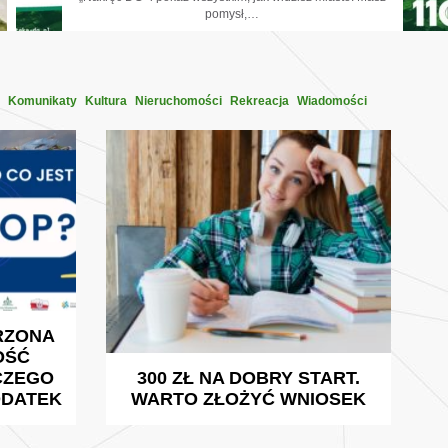
pomysł,…
Komunikaty
Kultura
Nieruchomości
Rekreacja
Wiadomości
RZONA
OŚĆ
CZEGO
300 ZŁ NA DOBRY START.
ODATEK
WARTO ZŁOŻYĆ WNIOSEK