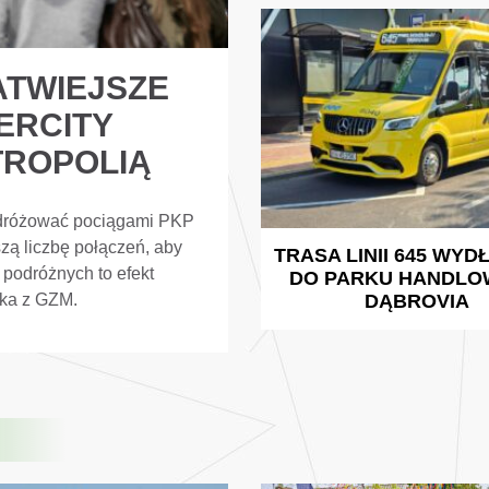
ATWIEJSZE
ERCITY
TROPOLIĄ
odróżować pociągami PKP
szą liczbę połączeń, aby
TRASA LINII 645 WY
 podróżnych to efekt
DO PARKU HANDL
ka z GZM.
DĄBROVIA