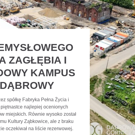
ZEMYSŁOWEGO
A ZAGŁĘBIA I
DOWY KAMPUS
 DĄBROWY
ez spółkę Fabryka Pełna Życia i
iętnastce najlepiej ocenionych
ów miejskich. Równie wysoko został
mu Kultury Ząbkowice, ale z braku
e oczekiwał na liście rezerwowej.