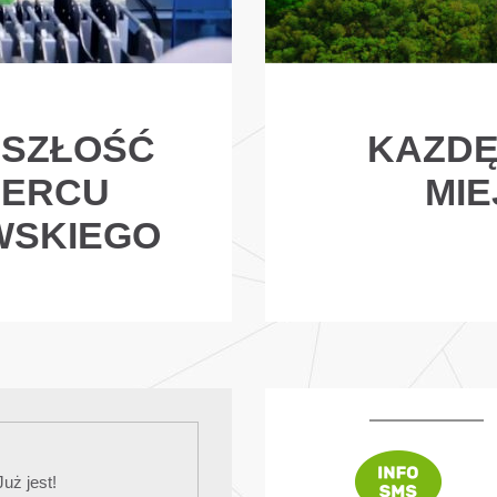
YSZŁOŚĆ
KAZDĘ
SERCU
MIE
WSKIEGO
Już jest!