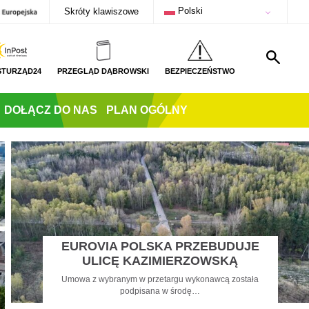
Polski
Skróty klawiszowe
STURZĄD24
PRZEGLĄD DĄBROWSKI
BEZPIECZEŃSTWO
DOŁĄCZ DO NAS
PLAN OGÓLNY
EUROVIA POLSKA PRZEBUDUJE
ULICĘ KAZIMIERZOWSKĄ
Umowa z wybranym w przetargu wykonawcą została
podpisana w środę…