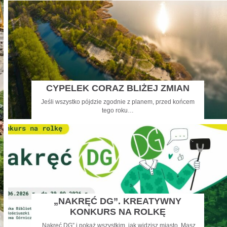
CYPELEK CORAZ BLIŻEJ ZMIAN
Jeśli wszystko pójdzie zgodnie z planem, przed końcem
tego roku…
„NAKRĘĆ DG”. KREATYWNY
KONKURS NA ROLKĘ
„Nakręć DG” i pokaż wszystkim, jak widzisz miasto. Masz