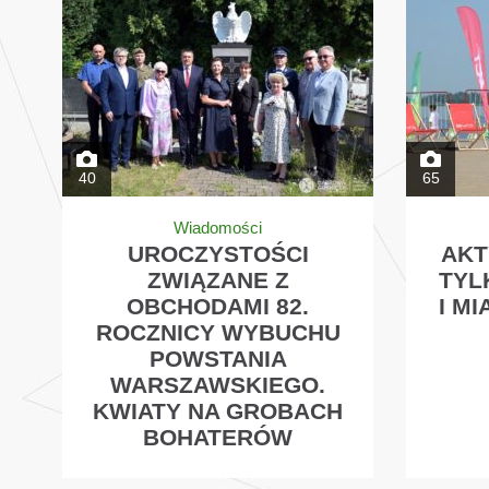
40
65
Wiadomości
UROCZYSTOŚCI
AKT
ZWIĄZANE Z
TYL
OBCHODAMI 82.
I M
ROCZNICY WYBUCHU
POWSTANIA
WARSZAWSKIEGO.
KWIATY NA GROBACH
BOHATERÓW