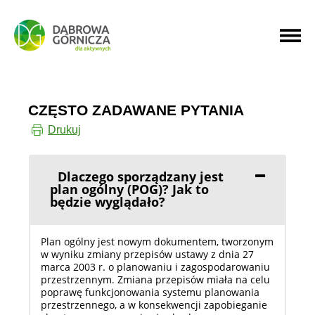
PRZEJDŹ DO MENU GŁÓWNEGO
PRZEJDŹ DO WYSZUKIWARKI
CZĘSTO ZADAWANE PYTANIA
Drukuj
Dlaczego sporządzany jest
plan ogólny (POG)? Jak to
będzie wyglądało?
Plan ogólny jest nowym dokumentem, tworzonym
w wyniku zmiany przepisów ustawy z dnia 27
marca 2003 r. o planowaniu i zagospodarowaniu
przestrzennym. Zmiana przepisów miała na celu
poprawę funkcjonowania systemu planowania
przestrzennego, a w konsekwencji zapobieganie