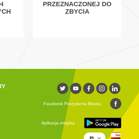
H
PRZEZNACZONEJ DO
YCH
ZBYCIA
NY
Facebook Prezydenta Miasta
Aplikacja miejska
PL