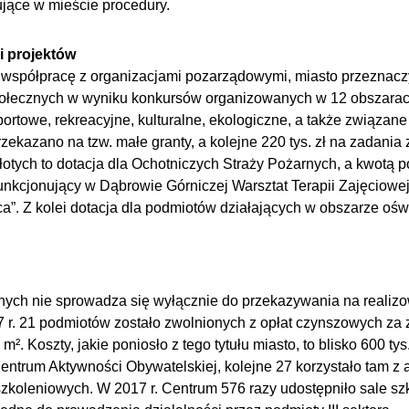
ące w mieście procedury.
i projektów
 współpracę z organizacjami pozarządowymi, miasto przeznacz
 społecznych w wyniku konkursów organizowanych w 12 obszarac
ortowe, rekreacyjne, kulturalne, ekologiczne, a także związane
rzekazano na tzw. małe granty, a kolejne 220 tys. zł na zadani
łotych to dotacja dla Ochotniczych Straży Pożarnych, a kwotą p
unkcjonujący w Dąbrowie Górniczej Warsztat Terapii Zajęciowe
a”. Z kolei dotacja dla podmiotów działających w obszarze ośw
ych nie sprowadza się wyłącznie do przekazywania na realizo
r. 21 podmiotów zostało zwolnionych z opłat czynszowych za 
². Koszty, jakie poniosło z tego tytułu miasto, to blisko 600 tys
entrum Aktywności Obywatelskiej, kolejne 27 korzystało tam z 
szkoleniowych. W 2017 r. Centrum 576 razy udostępniło sale s