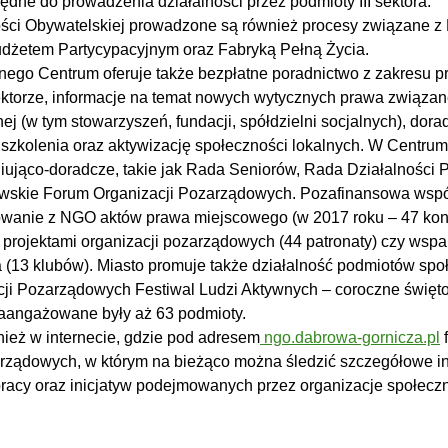
dne do prowadzenia działalności przez podmioty III sektora.
ści Obywatelskiej prowadzone są również procesy związane z
dżetem Partycypacyjnym oraz Fabryką Pełną Życia.
alnego Centrum oferuje także bezpłatne poradnictwo z zakresu p
sektorze, informacje na temat nowych wytycznych prawa związ
 (w tym stowarzyszeń, fundacji, spółdzielni socjalnych), dora
szkolenia oraz aktywizację społeczności lokalnych. W Centrum 
niująco-doradcze, takie jak Rada Seniorów, Rada Działalności 
wskie Forum Organizacji Pozarządowych. Pozafinansowa wspó
owanie z NGO aktów prawa miejscowego (w 2017 roku – 47 konsu
i projektami organizacji pozarządowych (44 patronaty) czy wspa
 (13 klubów). Miasto promuje także działalność podmiotów spo
i Pozarządowych Festiwal Ludzi Aktywnych – coroczne święto
zaangażowane były aż 63 podmioty.
ież w internecie, gdzie pod adresem
ngo.dabrowa-gornicza.pl
f
arządowych, w którym na bieżąco można śledzić szczegółowe in
acy oraz inicjatyw podejmowanych przez organizacje społecz