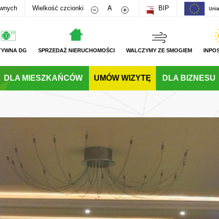
Zmniejsz rozmiar czcionki
Zwiększ rozmiar czcionki
awnych
Wielkość czcionki
A
BIP
TYWNA DG
SPRZEDAŻ NIERUCHOMOŚCI
WALCZYMY ZE SMOGIEM
INPO
DLA MIESZKAŃCÓW
UMÓW WIZYTĘ
DLA BIZNESU