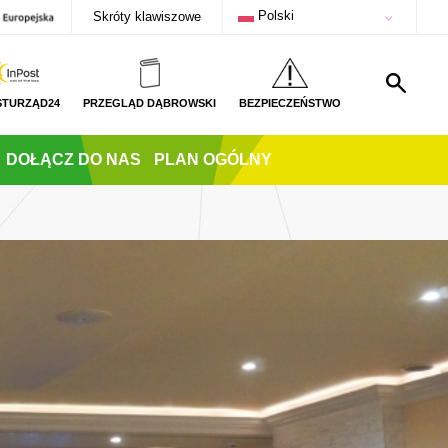
Polski
Skróty klawiszowe
STURZĄD24
PRZEGLĄD DĄBROWSKI
BEZPIECZEŃSTWO
DOŁĄCZ DO NAS
PLAN OGÓLNY