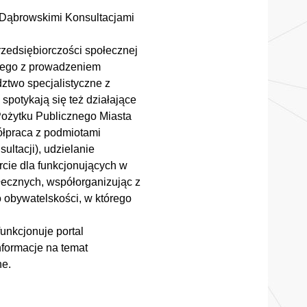
 Dąbrowskimi Konsultacjami
rzedsiębiorczości społecznej
anego z prowadzeniem
dztwo specjalistyczne z
spotykają się też działające
Pożytku Publicznego Miasta
łpraca z podmiotami
ltacji), udzielanie
rcie dla funkcjonujących w
łecznych, współorganizując z
 obywatelskości, w którego
unkcjonuje portal
formacje na temat
ne.