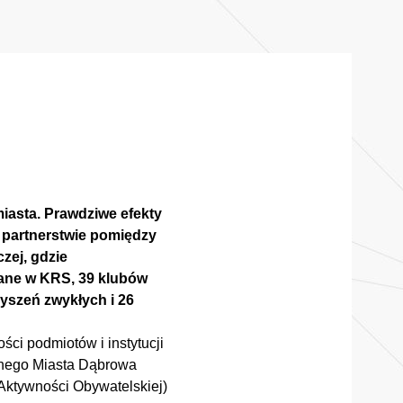
iasta. Prawdziwe efekty
z partnerstwie pomiędzy
zej, gdzie
wane w KRS, 39 klubów
yszeń zwykłych i 26
ci podmiotów i instytucji
znego Miasta Dąbrowa
Aktywności Obywatelskiej)