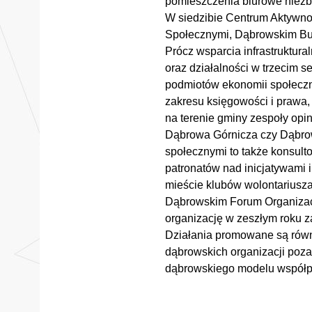
pomieszczenia biurowe niezbę
W siedzibie Centrum Aktywno
Społecznymi, Dąbrowskim Bu
Prócz wsparcia infrastruktur
oraz działalności w trzecim 
podmiotów ekonomii społecznej
zakresu księgowości i prawa, 
na terenie gminy zespoły opi
Dąbrowa Górnicza czy Dąbro
społecznymi to także konsult
patronatów nad inicjatywami 
mieście klubów wolontariusza
Dąbrowskim Forum Organizacj
organizację w zeszłym roku 
Działania promowane są równ
dąbrowskich organizacji poz
dąbrowskiego modelu współpr