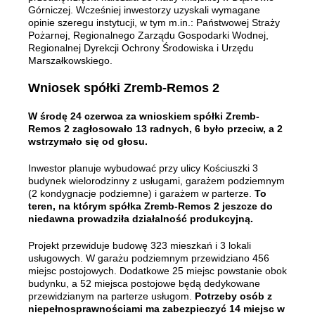
Górniczej. Wcześniej inwestorzy uzyskali wymagane
opinie szeregu instytucji, w tym m.in.: Państwowej Straży
Pożarnej, Regionalnego Zarządu Gospodarki Wodnej,
Regionalnej Dyrekcji Ochrony Środowiska i Urzędu
Marszałkowskiego.
Wniosek spółki Zremb-Remos 2
W środę 24 czerwca za wnioskiem spółki Zremb-
Remos 2 zagłosowało 13 radnych, 6 było przeciw, a 2
wstrzymało się od głosu.
Inwestor planuje wybudować przy ulicy Kościuszki 3
budynek wielorodzinny z usługami, garażem podziemnym
(2 kondygnacje podziemne) i garażem w parterze.
To
teren, na którym spółka Zremb-Remos 2 jeszcze do
niedawna prowadziła działalność produkcyjną.
Projekt przewiduje budowę 323 mieszkań i 3 lokali
usługowych. W garażu podziemnym przewidziano 456
miejsc postojowych. Dodatkowe 25 miejsc powstanie obok
budynku, a 52 miejsca postojowe będą dedykowane
przewidzianym na parterze usługom.
Potrzeby osób z
niepełnosprawnościami ma zabezpieczyć 14 miejsc w