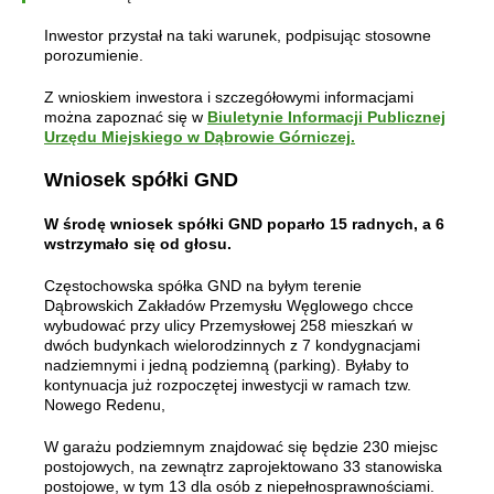
Inwestor przystał na taki warunek, podpisując stosowne
porozumienie.
Z wnioskiem inwestora i szczegółowymi informacjami
można zapoznać się w
Biuletynie Informacji Publicznej
Urzędu Miejskiego w Dąbrowie Górniczej.
Wniosek spółki GND
W środę wniosek spółki GND poparło 15 radnych, a 6
wstrzymało się od głosu.
Częstochowska spółka GND na byłym terenie
Dąbrowskich Zakładów Przemysłu Węglowego chcce
wybudować przy ulicy Przemysłowej 258 mieszkań w
dwóch budynkach wielorodzinnych z 7 kondygnacjami
nadziemnymi i jedną podziemną (parking). Byłaby to
kontynuacja już rozpoczętej inwestycji w ramach tzw.
Nowego Redenu,
W garażu podziemnym znajdować się będzie 230 miejsc
postojowych, na zewnątrz zaprojektowano 33 stanowiska
postojowe, w tym 13 dla osób z niepełnosprawnościami.