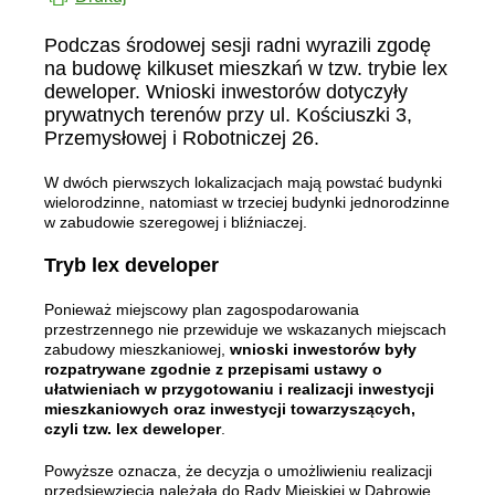
Podczas środowej sesji radni wyrazili zgodę
na budowę kilkuset mieszkań w tzw. trybie lex
deweloper. Wnioski inwestorów dotyczyły
prywatnych terenów przy ul. Kościuszki 3,
Przemysłowej i Robotniczej 26.
W dwóch pierwszych lokalizacjach mają powstać budynki
wielorodzinne, natomiast w trzeciej budynki jednorodzinne
w zabudowie szeregowej i bliźniaczej.
Tryb lex developer
Ponieważ miejscowy plan zagospodarowania
przestrzennego nie przewiduje we wskazanych miejscach
zabudowy mieszkaniowej,
wnioski inwestorów były
rozpatrywane zgodnie z przepisami ustawy o
ułatwieniach w przygotowaniu i realizacji inwestycji
mieszkaniowych oraz inwestycji towarzyszących,
czyli tzw. lex deweloper
.
Powyższe oznacza, że decyzja o umożliwieniu realizacji
przedsięwzięcia należała do Rady Miejskiej w Dąbrowie