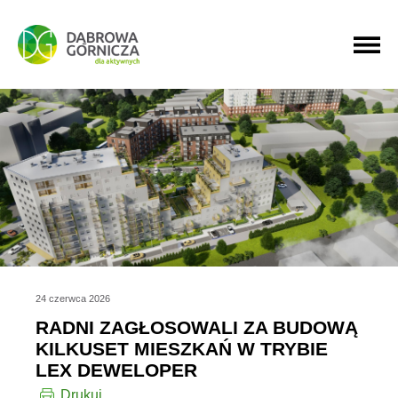
PRZEJDŹ DO MENU GŁÓWNEGO
PRZEJDŹ DO WYSZUKIWARKI
PRZEJDŹ DO TREŚCI
24 czerwca 2026
RADNI ZAGŁOSOWALI ZA BUDOWĄ
KILKUSET MIESZKAŃ W TRYBIE
LEX DEWELOPER
Drukuj