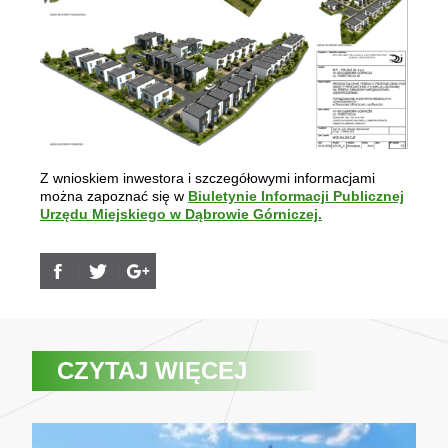
Z wnioskiem inwestora i szczegółowymi informacjami
można zapoznać się w
Biuletynie Informacji Publicznej
Urzędu Miejskiego w Dąbrowie Górniczej.
CZYTAJ WIĘCEJ