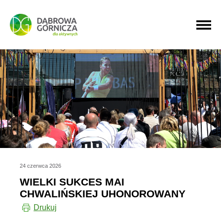
PRZEJDŹ DO MENU GŁÓWNEGO
PRZEJDŹ DO WYSZUKIWARKI
PRZEJDŹ DO TREŚCI
24 czerwca 2026
WIELKI SUKCES MAI
CHWALIŃSKIEJ UHONOROWANY
Drukuj