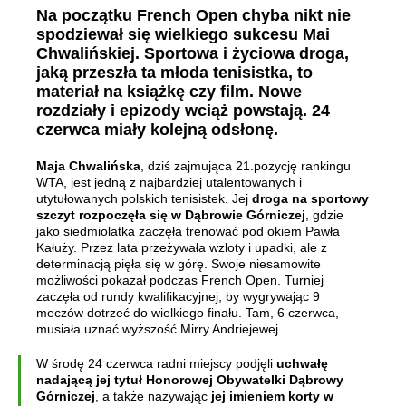
Na początku French Open chyba nikt nie
spodziewał się wielkiego sukcesu Mai
Chwalińskiej. Sportowa i życiowa droga,
jaką przeszła ta młoda tenisistka, to
materiał na książkę czy film. Nowe
rozdziały i epizody wciąż powstają. 24
czerwca miały kolejną odsłonę.
Maja Chwalińska
, dziś zajmująca 21.pozycję rankingu
WTA, jest jedną z najbardziej utalentowanych i
utytułowanych polskich tenisistek. Jej
droga na sportowy
szczyt rozpoczęła się w Dąbrowie Górniczej
, gdzie
jako siedmiolatka zaczęła trenować pod okiem Pawła
Kałuży. Przez lata przeżywała wzloty i upadki, ale z
determinacją pięła się w górę. Swoje niesamowite
możliwości pokazał podczas French Open. Turniej
zaczęła od rundy kwalifikacyjnej, by wygrywając 9
meczów dotrzeć do wielkiego finału. Tam, 6 czerwca,
musiała uznać wyższość Mirry Andriejewej.
W środę 24 czerwca radni miejscy podjęli
uchwałę
nadającą jej tytuł Honorowej Obywatelki Dąbrowy
Górniczej
, a także nazywając
jej imieniem korty w