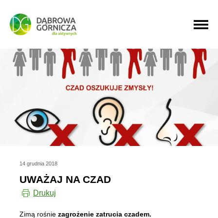
PRZEJDŹ DO MENU GŁÓWNEGO
PRZEJDŹ DO WYSZUKIWARKI
PRZEJDŹ DO TREŚCI
14 grudnia 2018
UWAŻAJ NA CZAD
Drukuj
Zimą rośnie
zagrożenie zatrucia czadem.