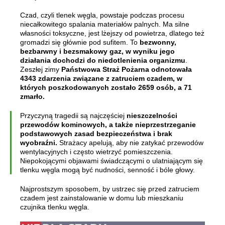
Czad, czyli tlenek węgla, powstaje podczas procesu
niecałkowitego spalania materiałów palnych. Ma silne
własności toksyczne, jest lżejszy od powietrza, dlatego też
gromadzi się głównie pod sufitem. To
bezwonny,
bezbarwny i bezsmakowy gaz, w wyniku jego
działania dochodzi do niedotlenienia organizmu
.
Zeszłej zimy
Państwowa Straż Pożarna odnotowała
4343 zdarzenia związane z zatruciem czadem, w
których poszkodowanych zostało 2659 osób, a 71
zmarło.
Przyczyną tragedii są najczęściej
nieszczelności
przewodów kominowych, a także nieprzestrzeganie
podstawowych zasad bezpieczeństwa i brak
wyobraźni.
Strażacy apelują, aby nie zatykać przewodów
wentylacyjnych i często wietrzyć pomieszczenia.
Niepokojącymi objawami świadczącymi o ulatniającym się
tlenku węgla mogą być nudności, senność i bóle głowy.
Najprostszym sposobem, by ustrzec się przed zatruciem
czadem jest zainstalowanie w domu lub mieszkaniu
czujnika tlenku węgla.