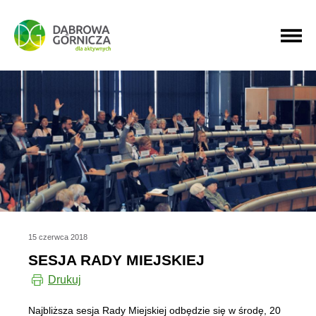
PRZEJDŹ DO MENU GŁÓWNEGO
PRZEJDŹ DO WYSZUKIWARKI
PRZEJDŹ DO TREŚCI
15 czerwca 2018
SESJA RADY MIEJSKIEJ
Drukuj
Najbliższa sesja Rady Miejskiej odbędzie się w środę, 20