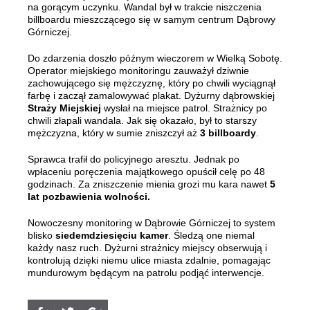
na gorącym uczynku. Wandal był w trakcie niszczenia
billboardu mieszczącego się w samym centrum Dąbrowy
Górniczej.
Do zdarzenia doszło późnym wieczorem w Wielką Sobotę.
Operator miejskiego monitoringu zauważył dziwnie
zachowującego się mężczyznę, który po chwili wyciągnął
farbę i zaczął zamalowywać plakat. Dyżurny dąbrowskiej
Straży Miejskiej
wysłał na miejsce patrol. Strażnicy po
chwili złapali wandala. Jak się okazało, był to starszy
mężczyzna, który w sumie zniszczył aż
3 billboardy
.
Sprawca trafił do policyjnego aresztu. Jednak po
wpłaceniu poręczenia majątkowego opuścił celę po 48
godzinach. Za zniszczenie mienia grozi mu kara nawet
5
lat pozbawienia wolności.
Nowoczesny monitoring w Dąbrowie Górniczej to system
blisko
siedemdziesięciu kamer
. Śledzą one niemal
każdy nasz ruch. Dyżurni strażnicy miejscy obserwują i
kontrolują dzięki niemu ulice miasta zdalnie, pomagając
mundurowym będącym na patrolu podjąć interwencje.