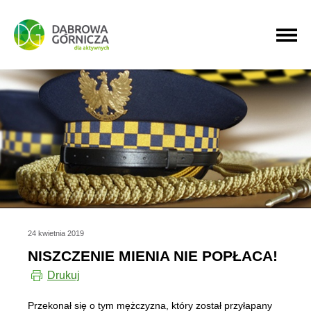
PRZEJDŹ DO MENU GŁÓWNEGO
PRZEJDŹ DO WYSZUKIWARKI
PRZEJDŹ DO TREŚCI
24 kwietnia 2019
NISZCZENIE MIENIA NIE POPŁACA!
Drukuj
Przekonał się o tym mężczyzna, który został przyłapany