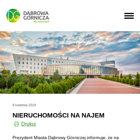
PRZEJDŹ DO MENU GŁÓWNEGO
PRZEJDŹ DO WYSZUKIWARKI
PRZEJDŹ DO TREŚCI
8 kwietnia 2019
NIERUCHOMOŚCI NA NAJEM
Drukuj
Prezydent Miasta Dąbrowy Górniczej informuje, że na