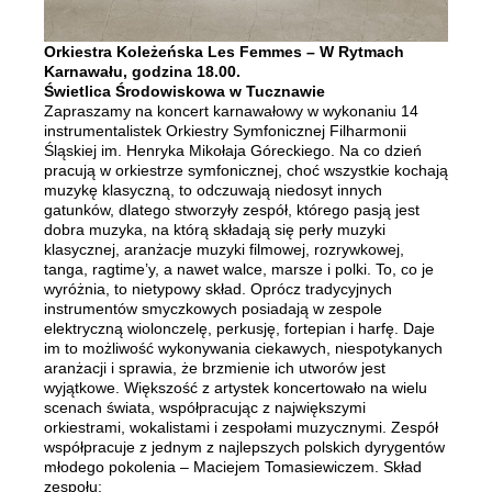
Orkiestra Koleżeńska Les Femmes – W Rytmach
Karnawału,
godzina 18.00.
Świetlica Środowiskowa w Tucznawie
Zapraszamy na koncert karnawałowy w wykonaniu 14
instrumentalistek Orkiestry Symfonicznej Filharmonii
Śląskiej im. Henryka Mikołaja Góreckiego. Na co dzień
pracują w orkiestrze symfonicznej, choć wszystkie kochają
muzykę klasyczną, to odczuwają niedosyt innych
gatunków, dlatego stworzyły zespół, którego pasją jest
dobra muzyka, na którą składają się perły muzyki
klasycznej, aranżacje muzyki filmowej, rozrywkowej,
tanga, ragtime’y, a nawet walce, marsze i polki. To, co je
wyróżnia, to nietypowy skład. Oprócz tradycyjnych
instrumentów smyczkowych posiadają w zespole
elektryczną wiolonczelę, perkusję, fortepian i harfę. Daje
im to możliwość wykonywania ciekawych, niespotykanych
aranżacji i sprawia, że brzmienie ich utworów jest
wyjątkowe. Większość z artystek koncertowało na wielu
scenach świata, współpracując z największymi
orkiestrami, wokalistami i zespołami muzycznymi. Zespół
współpracuje z jednym z najlepszych polskich dyrygentów
młodego pokolenia – Maciejem Tomasiewiczem. Skład
zespołu: