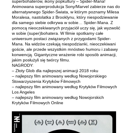
superbohaterów, ikony popkultury – Spider-Mana!
Animowana superprodukcja Sony/Marvel zabierze nas do
alternatywnego Spider-Świata, w którym poznamy Milesa
Moralesa, nastolatka z Brooklynu, który niespodziewanie
dla samego siebie odkrywa w sobie… Spider-Mana. Z
pomocą nieoczekiwanych przyjaciół uczy się, jak wyzwolić
w sobie (super)bohatera. W filmie spotkamy całe
uniwersum postaci związanych z przygodami Spider-
Mana. Na widzów czekają niespodzianki, nieoczekiwani
goście, ale przede wszystkim mnóstwo humoru i zabawy
konwencją. Gigantyczne wrażenie robi sposób animacji,
jakim posłużyli się twórcy filmu.
NAGRODY:
– Złoty Glob dla najlepszej animacji 2018 roku
– najlepszy film animowany według Nowojorskiego
Stowarzyszenia Krytyków Filmowych
– najlepszy film animowany według Krytyków Filmowych
Los Angeles
– najlepszy film animowany według Nowojorskich
Krytyków Filmowych Online