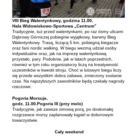
VIII Bieg Walentynkowy, godzina 11.00.
Hala Widowiskowo-Sportowa „Centrum”
Tradycyjnie, tuż przed walentynkami, po raz ósmy ulicami
Dąbrowy Górniczej pobiegnie wyjątkowy, barwny Bieg
Walentynkowy. Trasą, liczącą 5 km, pobiegną biegacze
oraz fani nordic walking. W biegu wezmą udział osoby
indywidualne oraz, jak na imprezę walentynkową
przystało, pary. Podobnie, jak w latach poprzednich,
również w tym roku organizatorzy liczą na kreatywność
uczestników w kwestii stroju. Choć w lutowym biegu liczy
się przede wszystkim dobra zabawa, zmierzony zostanie
czas. Na najszybszych zawodników będą czekały nagrody
rzeczowe.
P
ogoria Morsuje,
godz. 11.00.Pogoria III (przy molo)
Tradycyjnie, jak zawsze zimową porą, po doskonałej
rozgrzewce morsy zaplanowały kąpiel w doborowym
towarzystwie.
Cały weekend