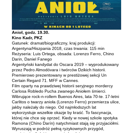
Anioł, godz. 19.30.
Kino Kadr, PKZ
Gatunek: dramat/biograficzny, kraj produkcji:
Argentyna/Hiszpania 2018, czas trwania: 115 min
Reżyseria: Luis Ortega, obsada: Lorenzo Ferro, Chino
Darin, Daniel Fanego
Argentyński kandydat do Oscara 2019 – wyprodukowany
przez Pedro Almodóvara i twórców Dzikich historii.
Premierowo prezentowany w prestiżowej sekcji Un
Certain Regard 71. MFF w Cannes.
Film oparty na prawdziwej historii seryjnego mordercy
Carlosa Robledo Pucha zwanego Aniołem śmierci.
Wibrujące rock-n-rollem Buenos Aires, lata 70-te. 17-letni
Carlitos o twarzy anioła (Lorenzo Ferro) przemierza ulice,
jakby należały do niego. Od najmłodszych lat
wykorzystuje wszelkie okazje by kraść. To fascynacja,
której nie chce się oprzeć. Kiedy w nowej szkole spotyka
Ramona (Chino Darín) natychmiast stają się przyjaciółmi.
Wyruszają w podróż pełną ryzykownych przygód,