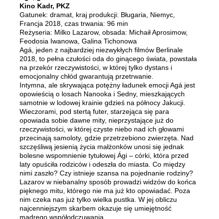
Kino Kadr, PKZ
Gatunek: dramat, kraj produkcji: Bługaria, Niemyc,
Francja 2018, czas trwania: 96 min
Reżyseria: Milko Lazarow, obsada: Michaił Aprosimow,
Feodosia Iwanowa, Galina Tichonowa
Agá, jeden z najbardziej niezwykłych filmów Berlinale
2018, to pełna czułości oda do ginącego świata, powstała
na przekór rzeczywistości, w której tylko dystans i
emocjonalny chłód gwarantują przetrwanie.
Intymna, ale skrywająca potężny ładunek emocji Agá jest
opowieścią o losach Nanooka i Sedny, mieszkających
samotnie w lodowej krainie gdzieś na północy Jakucji.
Wieczorami, pod stertą futer, starzejąca się para
opowiada sobie dawne mity, nieprzystające już do
rzeczywistości, w której czyste niebo nad ich głowami
przecinają samoloty, gdzie przetrzebiono zwierzęta. Nad
szczęśliwą jesienią życia małżonków unosi się jednak
bolesne wspomnienie tytułowej Ági – córki, która przed
laty opuściła rodziców i odeszła do miasta. Co między
nimi zaszło? Czy istnieje szansa na pojednanie rodziny?
Lazarov w niebanalny sposób prowadzi widzów do końca
pięknego mitu, którego nie ma już kto opowiadać. Poza
nim czeka nas już tylko wielka pustka. W jej obliczu
najcenniejszym skarbem okazuje się umiejętność
mądrego współodczuwania.