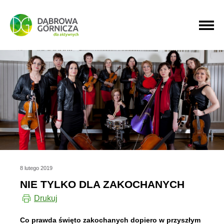
PRZEJDŹ DO MENU GŁÓWNEGO
PRZEJDŹ DO WYSZUKIWARKI
PRZEJDŹ DO TREŚCI
8 lutego 2019
NIE TYLKO DLA ZAKOCHANYCH
Drukuj
Co prawda święto zakochanych dopiero w przyszłym