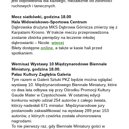
jest odpowiednia dla każdego, niezależnie od zdolności
ruchowych i tanecznych.
Mecz siatkówki, godzina 18.00
Hala Widowiskowo-Sportowa Centrum
Dąbrowska drużyna MKS Dąbrowa Górnicza zmierzy się z
Karpatami Krosno. W trakcie meczu przeprowadzona
zostanie zbiórka pieniędzy na leczenie młodej
dąbrowianki – Nicole.
więcej
Bilety dostępne
online
, a także w kasie hali przed
spotkaniem.
Wernisaż Wystawy 10 Międzynarodowe Biennale
Miniatury, godzina 18.00.
Pałac Kultury Zagłębia Galeria
Tym razem w Galerii Sztuki PKZ będzie można oglądać
wystawę 10. Międzynarodowego Biennale Miniatury, które
co dwa lata odbywa się przy Ośrodku Promocji Kultury
Gaude Mater w Częstochowie. W ostatniej edycji
konkursu wzięło udział 254 autorów z całego świata,
którzy nadesłali 671 miniatur. Międzynarodowe jury
postanowiło zakwalifikować na wystawę 289 prac 153
autorów, z których czwórka została uhonorowana
nagrodami.
To nie pierwszy raz, gdy Biennale Miniatury gości w