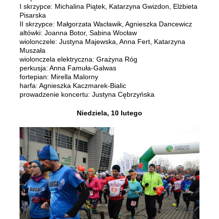
I skrzypce: Michalina Piątek, Katarzyna Gwizdon, Elżbieta
Pisarska
II skrzypce: Małgorzata Wacławik, Agnieszka Dancewicz
altówki: Joanna Botor, Sabina Wocław
wiolonczele: Justyna Majewska, Anna Fert, Katarzyna
Muszała
wiolonczela elektryczna: Grażyna Róg
perkusja: Anna Famuła-Galwas
fortepian: Mirella Malorny
harfa: Agnieszka Kaczmarek-Bialic
prowadzenie koncertu: Justyna Cębrzyńska
Niedziela, 10 lutego