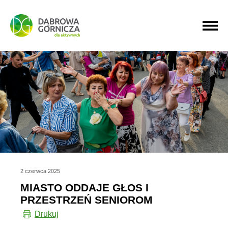
PRZEJDŹ DO MENU GŁÓWNEGO
PRZEJDŹ DO WYSZUKIWARKI
PRZEJDŹ DO TREŚCI
2 czerwca 2025
MIASTO ODDAJE GŁOS I
PRZESTRZEŃ SENIOROM
Drukuj