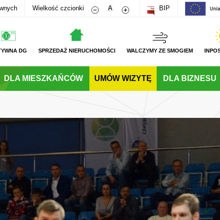
Zmniejsz rozmiar czcionki
Zwiększ rozmiar czcionki
awnych
Wielkość czcionki
A
BIP
TYWNA DG
SPRZEDAŻ NIERUCHOMOŚCI
WALCZYMY ZE SMOGIEM
INPO
DLA MIESZKAŃCÓW
UMÓW WIZYTĘ
DLA BIZNESU