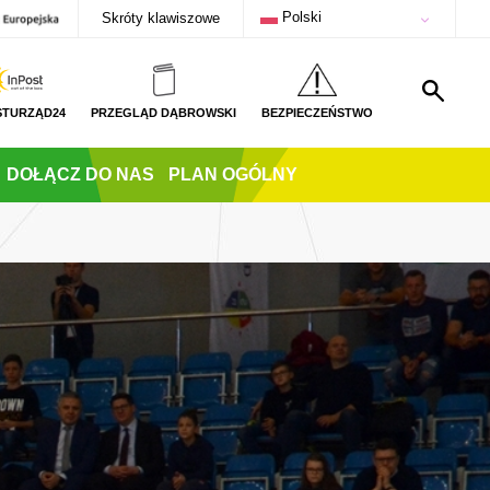
Polski
Skróty klawiszowe
STURZĄD24
PRZEGLĄD DĄBROWSKI
BEZPIECZEŃSTWO
DOŁĄCZ DO NAS
PLAN OGÓLNY