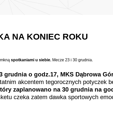
A NA KONIEC ROKU
zamkną
spotkaniami u siebie.
Mecze 23 i 30 grudnia.
3 grudnia o godz.17, MKS Dąbrowa Gór
atnim akcentem tegorocznych potyczek b
tóry zaplanowano na 30 grudnia na god
sketu czeka zatem dawka sportowych emo