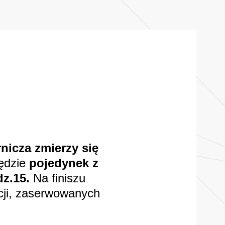
nicza zmierzy się
ędzie
pojedynek z
z.15.
Na finiszu
cji, zaserwowanych