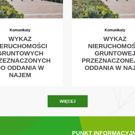
Komunikaty
Komunikaty
WYKAZ
WYKAZ
IERUCHOMOŚCI
NIERUCHOMOŚ
GRUNTOWYCH
GRUNTOWE
ZEZNACZONYCH
PRZEZNACZONE
DO ODDANIA W
ODDANIA W NA
NAJEM
WIĘCEJ
PUNKT INFORMACYJ