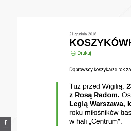
21 grudnia 2018
KOSZYKÓWK
Drukuj
Dąbrowscy koszykarze rok 
Tuż przed Wigilią,
2
z Rosą Radom.
Ost
Legią Warszawa, k
roku miłośników ba
w hali „Centrum”.