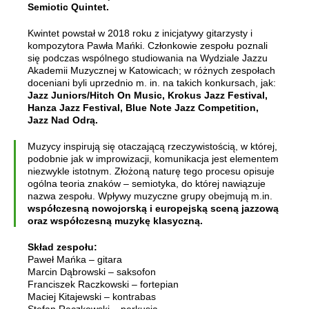
Semiotic Quintet.
Kwintet powstał w 2018 roku z inicjatywy gitarzysty i
kompozytora Pawła Mańki. Członkowie zespołu poznali
się podczas wspólnego studiowania na Wydziale Jazzu
Akademii Muzycznej w Katowicach; w różnych zespołach
doceniani byli uprzednio m. in. na takich konkursach, jak:
Jazz Juniors/Hitch On Music, Krokus Jazz Festival,
Hanza Jazz Festival, Blue Note Jazz Competition,
Jazz Nad Odrą.
Muzycy inspirują się otaczającą rzeczywistością, w której,
podobnie jak w improwizacji, komunikacja jest elementem
niezwykle istotnym. Złożoną naturę tego procesu opisuje
ogólna teoria znaków – semiotyka, do której nawiązuje
nazwa zespołu. Wpływy muzyczne grupy obejmują m.in.
współczesną nowojorską i europejską sceną jazzową
oraz współczesną muzykę klasyczną.
Skład zespołu:
Paweł Mańka – gitara
Marcin Dąbrowski – saksofon
Franciszek Raczkowski – fortepian
Maciej Kitajewski – kontrabas