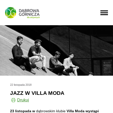
PRZEJDŹ DO MENU GŁÓWNEGO
PRZEJDŹ DO WYSZUKIWARKI
PRZEJDŹ DO TREŚCI
22 listopada 2018
JAZZ W VILLA MODA
Drukuj
23 listopada
w
dąbrowskim klubie
Villa Moda wystąpi