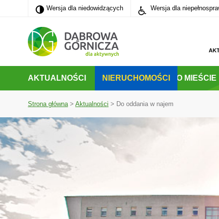
Wersja dla niedowidzących
Wersja dla niedowidzących
Wersja dla niepełnospr
PRZEJDŹ DO MENU GŁÓWNEGO
PRZEJDŹ DO WYSZUKIWARKI
PRZEJDŹ DO TREŚCI
AK
AKTUALNOŚCI
NIERUCHOMOŚCI
O MIEŚCIE
Strona główna
>
Aktualności
>
Do oddania w najem