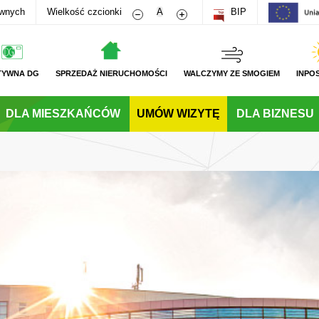
Zmniejsz rozmiar czcionki
Zwiększ rozmiar czcionki
awnych
Wielkość czcionki
A
BIP
TYWNA DG
SPRZEDAŻ NIERUCHOMOŚCI
WALCZYMY ZE SMOGIEM
INPO
DLA MIESZKAŃCÓW
UMÓW WIZYTĘ
DLA BIZNESU