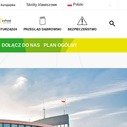
Polski
Skróty klawiszowe
STURZĄD24
PRZEGLĄD DĄBROWSKI
BEZPIECZEŃSTWO
DOŁĄCZ DO NAS
PLAN OGÓLNY