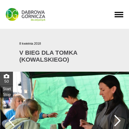
PRZEJDŹ DO MENU GŁÓWNEGO
PRZEJDŹ DO WYSZUKIWARKI
PRZEJDŹ DO TREŚCI
8 kwietnia 2018
V BIEG DLA TOMKA
(KOWALSKIEGO)
50
Start
Stop