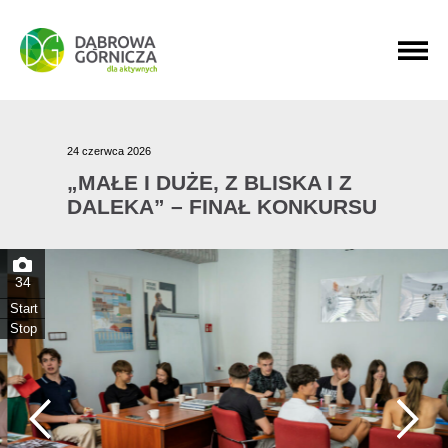
PRZEJDŹ DO MENU GŁÓWNEGO
PRZEJDŹ DO WYSZUKIWARKI
PRZEJDŹ DO TREŚCI
24 czerwca 2026
„MAŁE I DUŻE, Z BLISKA I Z
DALEKA” – FINAŁ KONKURSU
34
Start
Stop