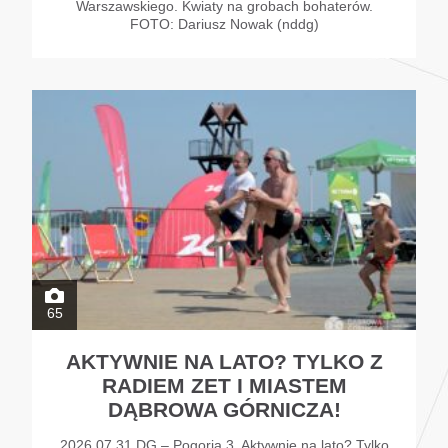
Warszawskiego. Kwiaty na grobach bohaterów.
FOTO: Dariusz Nowak (nddg)
65
AKTYWNIE NA LATO? TYLKO Z
RADIEM ZET I MIASTEM
DĄBROWA GÓRNICZA!
2026.07.31 DG – Pogoria 3. Aktywnie na lato? Tylko