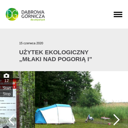
PRZEJDŹ DO MENU GŁÓWNEGO
PRZEJDŹ DO WYSZUKIWARKI
PRZEJDŹ DO TREŚCI
15 czerwca 2020
UŻYTEK EKOLOGICZNY
„MŁAKI NAD POGORIĄ I”
12
Start
Stop