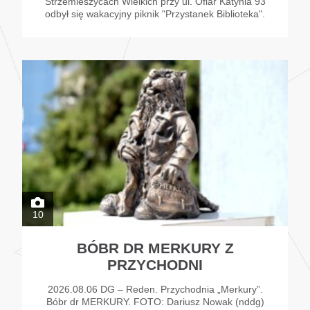
Strzemieszycach Wielkich przy ul. Ofiar Katynia 93
odbył się wakacyjny piknik "Przystanek Biblioteka".
10
BÓBR DR MERKURY Z
PRZYCHODNI
2026.08.06 DG – Reden. Przychodnia „Merkury”.
Bóbr dr MERKURY. FOTO: Dariusz Nowak (nddg)