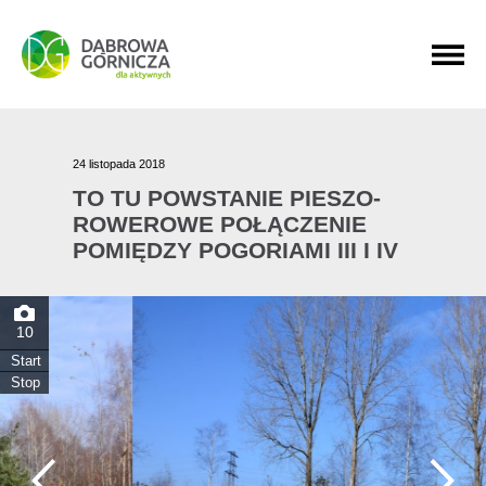
PRZEJDŹ DO MENU GŁÓWNEGO
PRZEJDŹ DO WYSZUKIWARKI
PRZEJDŹ DO TREŚCI
24 listopada 2018
TO TU POWSTANIE PIESZO-
ROWEROWE POŁĄCZENIE
POMIĘDZY POGORIAMI III I IV
10
Start
Stop