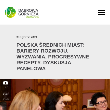
PRZEJDŹ DO MENU GŁÓWNEGO
PRZEJDŹ DO WYSZUKIWARKI
PRZEJDŹ DO TREŚCI
30 stycznia 2019
POLSKA ŚREDNICH MIAST:
BARIERY ROZWOJU,
WYZWANIA, PROGRESYWNE
RECEPTY. DYSKUSJA
PANELOWA
30
Start
Stop