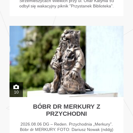
Strzemieszycach Wielkich przy ul. Ofiar Katynia 93
odbył się wakacyjny piknik "Przystanek Biblioteka".
10
BÓBR DR MERKURY Z
PRZYCHODNI
2026.08.06 DG – Reden. Przychodnia „Merkury”.
Bóbr dr MERKURY. FOTO: Dariusz Nowak (nddg)