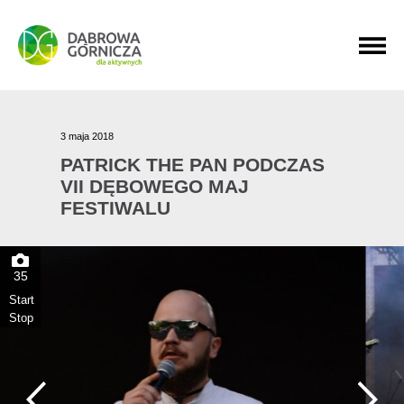
PRZEJDŹ DO MENU GŁÓWNEGO
PRZEJDŹ DO WYSZUKIWARKI
PRZEJDŹ DO TREŚCI
3 maja 2018
PATRICK THE PAN PODCZAS
VII DĘBOWEGO MAJ
FESTIWALU
35
Start
Stop