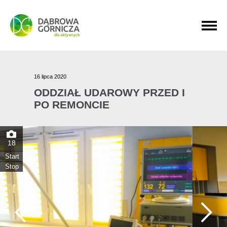
PRZEJDŹ DO MENU GŁÓWNEGO
PRZEJDŹ DO WYSZUKIWARKI
PRZEJDŹ DO TREŚCI
16 lipca 2020
ODDZIAŁ UDAROWY PRZED I
PO REMONCIE
18
Start
Stop