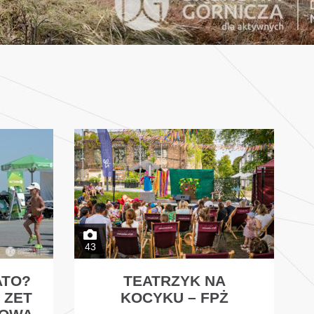
43
ATO?
TEATRZYK NA
 ZET
KOCYKU – FPŻ