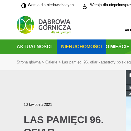
Wersja dla niedowidzących
Wersja dla niedowidzących
Wersja dla niepełnospr
PRZEJDŹ DO MENU GŁÓWNEGO
PRZEJDŹ DO WYSZUKIWARKI
PRZEJDŹ DO TREŚCI
AK
AKTUALNOŚCI
NIERUCHOMOŚCI
O MIEŚCIE
Strona główna
>
Galerie
>
Las pamięci 96. ofiar katastrofy polski
S
S
10 kwietnia 2021
LAS PAMIĘCI 96.