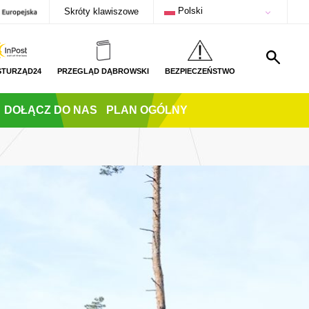
Polski
Skróty klawiszowe
STURZĄD24
PRZEGLĄD DĄBROWSKI
BEZPIECZEŃSTWO
DOŁĄCZ DO NAS
PLAN OGÓLNY