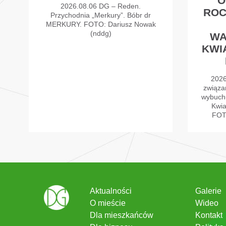
O
2026.08.06 DG – Reden.
ROC
Przychodnia „Merkury”. Bóbr dr
MERKURY. FOTO: Dariusz Nowak
(nddg)
WA
KWI
2026
związa
wybuch
Kwia
FOT
Aktualności
Galerie
O mieście
Wideo
Dla mieszkańców
Kontakt