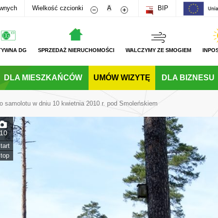
Zmniejsz rozmiar czcionki
Zwiększ rozmiar czcionki
awnych
Wielkość czcionki
A
BIP
TYWNA DG
SPRZEDAŻ NIERUCHOMOŚCI
WALCZYMY ZE SMOGIEM
INPO
DLA MIESZKAŃCÓW
UMÓW WIZYTĘ
DLA BIZNESU
ego samolotu w dniu 10 kwietnia 2010 r. pod Smoleńskiem
10
tart
top