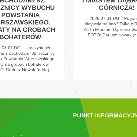
BCHODAMI 82.
I MIASTEM DĄB
ZNICY WYBUCHU
GÓRNICZA!
POWSTANIA
2026.07.31 DG – Pogori
RSZAWSKIEGO.
Aktywnie na lato? Tylko z 
ATY NA GROBACH
ZET i Miastem Dąbrowa Gó
FOTO: Dariusz Nowak (n
BOHATERÓW
.08.01 DG – Uroczystości
ne z obchodami 82. rocznicy
u Powstania Warszawskiego.
ty na grobach bohaterów.
O: Dariusz Nowak (nddg)
PUNKT INFORMACYJ