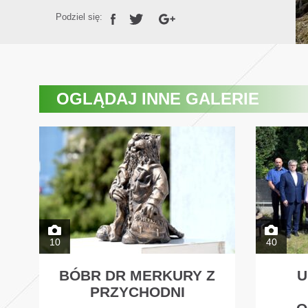
Podziel się:
OGLĄDAJ
INNE GALERIE
10
40
BÓBR DR MERKURY Z
U
PRZYCHODNI