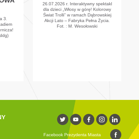
ROWA
26.07.2026 r. Interaktywny spektakl
dla dzieci „Włosy w górę! Kolorowy
Świat Trolli” w ramach Dąbrowskiej
a 3.
Akcji Lato – Fabryka Pełna Życia.
Radiem
Fot. : M. Wesołowski
rnicza!
ddg)
NY
Facebook Prezydenta Miasta