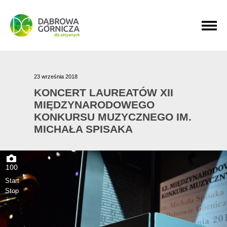
PRZEJDŹ DO MENU GŁÓWNEGO
PRZEJDŹ DO WYSZUKIWARKI
PRZEJDŹ DO TREŚCI
23 września 2018
KONCERT LAUREATÓW XII
MIĘDZYNARODOWEGO
KONKURSU MUZYCZNEGO IM.
MICHAŁA SPISAKA
100
Start
Stop