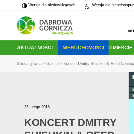
Wersja dla niedowidzących
Wersja dla niedowidzących
Wersja dla niepełnospr
PRZEJDŹ DO MENU GŁÓWNEGO
PRZEJDŹ DO WYSZUKIWARKI
PRZEJDŹ DO TREŚCI
AK
AKTUALNOŚCI
NIERUCHOMOŚCI
O MIEŚCIE
Strona główna
>
Galerie
>
Koncert Dmitry Shishkin & Reed Connect
S
S
23 lutego 2018
KONCERT DMITRY