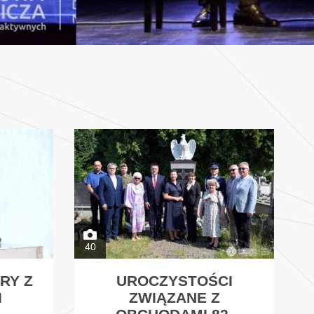
40
RY Z
UROCZYSTOŚCI
I
ZWIĄZANE Z