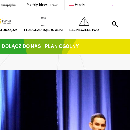
Polski
Skróty klawiszowe
STURZĄD24
PRZEGLĄD DĄBROWSKI
BEZPIECZEŃSTWO
DOŁĄCZ DO NAS
PLAN OGÓLNY