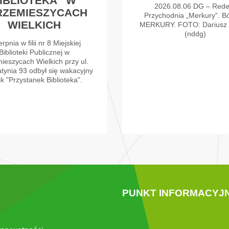
IBLIOTEKA” W
2026.08.06 DG – Rede
RZEMIESZYCACH
Przychodnia „Merkury”. Bó
WIELKICH
MERKURY. FOTO: Dariusz
(nddg)
erpnia w filii nr 8 Miejskiej
Biblioteki Publicznej w
ieszycach Wielkich przy ul.
atynia 93 odbył się wakacyjny
ik "Przystanek Biblioteka".
PUNKT INFORMACYJ