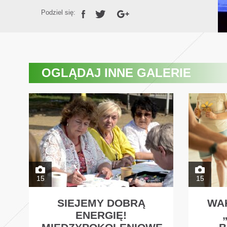
Podziel się:
OGLĄDAJ
INNE GALERIE
15
15
SIEJEMY DOBRĄ
WA
ENERGIĘ!