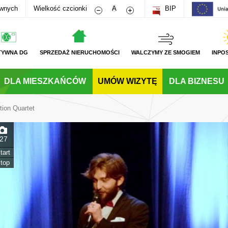
Zmniejsz rozmiar czcionki
Zwiększ rozmiar czcionki
awnych
Wielkość czcionki
A
BIP
TYWNA DG
SPRZEDAŻ NIERUCHOMOŚCI
WALCZYMY ZE SMOGIEM
INPO
DLA MIESZKAŃCÓW
UMÓW WIZYTĘ
DLA BIZNESU
ion Quartet
27
tart
top