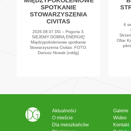
MIĘDZYPOKOLENIOWE
B
SPOTKANIE
ST
STOWARZYSZENIA
CIVITAS
6 si
2026.08.07 DG – Pogoria 3.
Strzem
SIEJEMY DOBRĄ ENERGIĘ!
Ofiar K
Międzypokoleniowe spotkanie
pikn
Stowarzyszenia Civitas. FOTO:
Dariusz Nowak (nddg)
Aktualności
Galerie
O mieście
Wideo
Dla mieszkańców
Kontakt