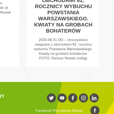
OBCHODAMI 82.
n.
ROCZNICY WYBUCHU
br dr
POWSTANIA
 Nowak
WARSZAWSKIEGO.
KWIATY NA GROBACH
BOHATERÓW
2026.08.01 DG – Uroczystości
związane z obchodami 82. rocznicy
wybuchu Powstania Warszawskiego.
Kwiaty na grobach bohaterów.
FOTO: Dariusz Nowak (nddg)
NY
Facebook Prezydenta Miasta