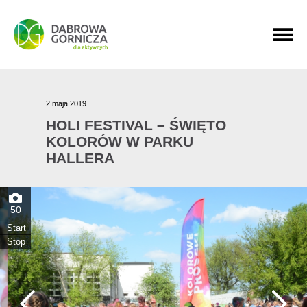
PRZEJDŹ DO MENU GŁÓWNEGO
PRZEJDŹ DO WYSZUKIWARKI
PRZEJDŹ DO TREŚCI
2 maja 2019
HOLI FESTIVAL – ŚWIĘTO
KOLORÓW W PARKU
HALLERA
50
Start
Stop