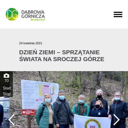
PRZEJDŹ DO MENU GŁÓWNEGO
PRZEJDŹ DO WYSZUKIWARKI
PRZEJDŹ DO TREŚCI
24 kwietnia 2021
DZIEŃ ZIEMI – SPRZĄTANIE
ŚWIATA NA SROCZEJ GÓRZE
70
Start
Stop