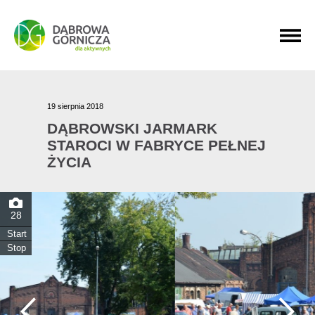
PRZEJDŹ DO MENU GŁÓWNEGO
PRZEJDŹ DO WYSZUKIWARKI
PRZEJDŹ DO TREŚCI
19 sierpnia 2018
DĄBROWSKI JARMARK
STAROCI W FABRYCE PEŁNEJ
ŻYCIA
28
Start
Stop