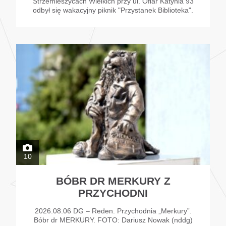
Strzemieszycach Wielkich przy ul. Ofiar Katynia 93
odbył się wakacyjny piknik "Przystanek Biblioteka".
10
BÓBR DR MERKURY Z
PRZYCHODNI
2026.08.06 DG – Reden. Przychodnia „Merkury”.
Bóbr dr MERKURY. FOTO: Dariusz Nowak (nddg)