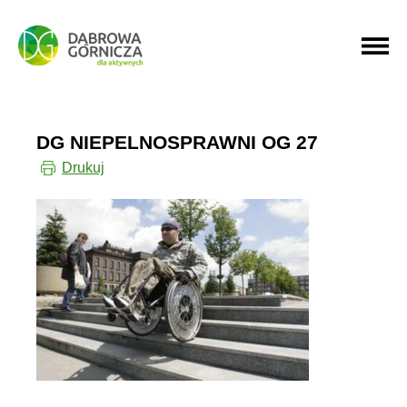
PRZEJDŹ DO MENU GŁÓWNEGO
PRZEJDŹ DO WYSZUKIWARKI
DG NIEPELNOSPRAWNI OG 27
Drukuj