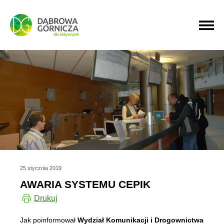
PRZEJDŹ DO MENU GŁÓWNEGO
PRZEJDŹ DO WYSZUKIWARKI
PRZEJDŹ DO TREŚCI
25 stycznia 2019
AWARIA SYSTEMU CEPIK
Drukuj
Jak poinformował
Wydział Komunikacji i Drogownictwa