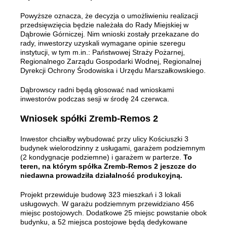
Powyższe oznacza, że decyzja o umożliwieniu realizacji
przedsięwzięcia będzie należała do Rady Miejskiej w
Dąbrowie Górniczej. Nim wnioski zostały przekazane do
rady, inwestorzy uzyskali wymagane opinie szeregu
instytucji, w tym m.in.: Państwowej Straży Pożarnej,
Regionalnego Zarządu Gospodarki Wodnej, Regionalnej
Dyrekcji Ochrony Środowiska i Urzędu Marszałkowskiego.
Dąbrowscy radni będą głosować nad wnioskami
inwestorów podczas sesji w środę 24 czerwca.
Wniosek spółki Zremb-Remos 2
Inwestor chciałby wybudować przy ulicy Kościuszki 3
budynek wielorodzinny z usługami, garażem podziemnym
(2 kondygnacje podziemne) i garażem w parterze.
To
teren, na którym spółka Zremb-Remos 2 jeszcze do
niedawna prowadziła działalność produkcyjną.
Projekt przewiduje budowę 323 mieszkań i 3 lokali
usługowych. W garażu podziemnym przewidziano 456
miejsc postojowych. Dodatkowe 25 miejsc powstanie obok
budynku, a 52 miejsca postojowe będą dedykowane