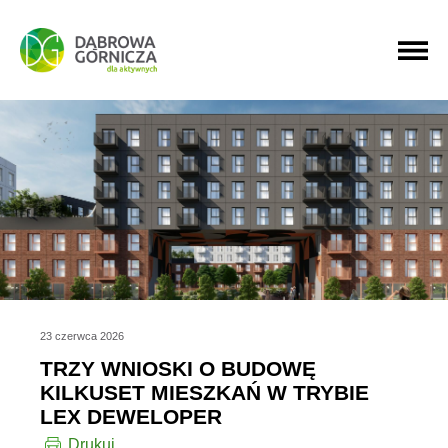
PRZEJDŹ DO MENU GŁÓWNEGO
PRZEJDŹ DO WYSZUKIWARKI
PRZEJDŹ DO TREŚCI
23 czerwca 2026
TRZY WNIOSKI O BUDOWĘ
KILKUSET MIESZKAŃ W TRYBIE
LEX DEWELOPER
Drukuj