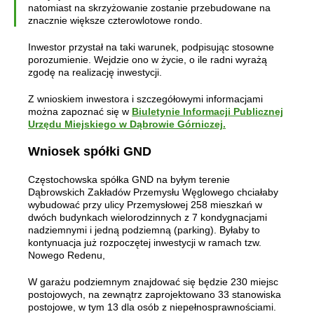
natomiast na skrzyżowanie zostanie przebudowane na
znacznie większe czterowlotowe rondo.
Inwestor przystał na taki warunek, podpisując stosowne
porozumienie. Wejdzie ono w życie, o ile radni wyrażą
zgodę na realizację inwestycji.
Z wnioskiem inwestora i szczegółowymi informacjami
można zapoznać się w
Biuletynie Informacji Publicznej
Urzędu Miejskiego w Dąbrowie Górniczej.
Wniosek spółki GND
Częstochowska spółka GND na byłym terenie
Dąbrowskich Zakładów Przemysłu Węglowego chciałaby
wybudować przy ulicy Przemysłowej 258 mieszkań w
dwóch budynkach wielorodzinnych z 7 kondygnacjami
nadziemnymi i jedną podziemną (parking). Byłaby to
kontynuacja już rozpoczętej inwestycji w ramach tzw.
Nowego Redenu,
W garażu podziemnym znajdować się będzie 230 miejsc
postojowych, na zewnątrz zaprojektowano 33 stanowiska
postojowe, w tym 13 dla osób z niepełnosprawnościami.