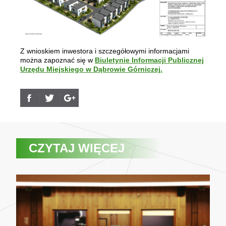
Z wnioskiem inwestora i szczegółowymi informacjami
można zapoznać się w
Biuletynie Informacji Publicznej
Urzędu Miejskiego w Dąbrowie Górniczej.
CZYTAJ WIĘCEJ