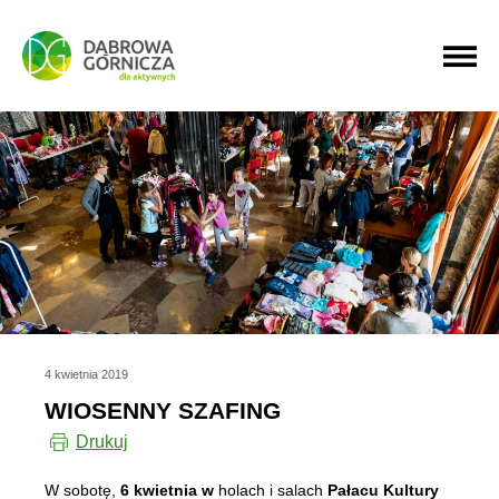
PRZEJDŹ DO MENU GŁÓWNEGO
PRZEJDŹ DO WYSZUKIWARKI
PRZEJDŹ DO TREŚCI
4 kwietnia 2019
WIOSENNY SZAFING
Drukuj
W sobotę,
6 kwietnia w
holach i salach
Pałacu Kultury