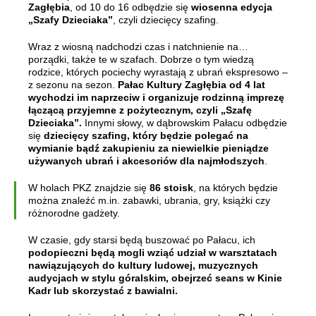
Zagłębia
, od 10 do 16 odbędzie się
wiosenna edycja
„Szafy Dzieciaka”
, czyli dziecięcy szafing.
Wraz z wiosną nadchodzi czas i natchnienie na…
porządki, także te w szafach. Dobrze o tym wiedzą
rodzice, których pociechy wyrastają z ubrań ekspresowo –
z sezonu na sezon.
Pałac Kultury Zagłębia od 4 lat
wychodzi im naprzeciw i organizuje rodzinną imprezę
łączącą przyjemne z pożytecznym, czyli „Szafę
Dzieciaka”.
Innymi słowy, w dąbrowskim Pałacu odbędzie
się
dziecięcy szafing, który będzie polegać na
wymianie bądź zakupieniu za niewielkie pieniądze
używanych ubrań i akcesoriów dla najmłodszych
.
W holach PKZ znajdzie się
86 stoisk
, na których będzie
można znaleźć m.in. zabawki, ubrania, gry, książki czy
różnorodne gadżety.
W czasie, gdy starsi będą buszować po Pałacu, ich
podopieczni będą mogli wziąć udział w warsztatach
nawiązujących do kultury ludowej, muzycznych
audycjach w stylu góralskim, obejrzeć seans w Kinie
Kadr lub skorzystać z bawialni.