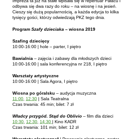
Impreza ta już na stałe wpisała się w repertuar Pałacu i
odbywa się dwa razy do roku – na wiosnę i na jesień.
Cieszy się dużą popularnością, a każda edycja to kilka
tysięcy gości, którzy odwiedzają PKZ tego dnia.
Program
Szafy dzieciaka
– wiosna 2019
Szafing dziecięcy
10:00-16:00 | hole – parter, I piętro
Bawialnia
– zajęcia i zabawy dla młodszych dzieci
10:00-16:00 | sala konferencyjna nr 218, I piętro
Warsztaty artystyczne
10:00-16:00 | Sala Agora, I piętro
Wiosna po góralsku
– audycja muzyczna
11:00
,
12:30
| Sala Teatralna
Czas trwania: 45 min; bilet: 7 zł
Władcy przygód. Stąd do Oblivio
– film dla dzieci
10:30
,
12:30
,
14:30
| Kino KADR
Czas trwania: 101 min; bilet: 12 zł