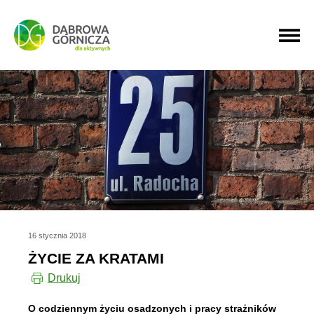
PRZEJDŹ DO MENU GŁÓWNEGO
PRZEJDŹ DO WYSZUKIWARKI
PRZEJDŹ DO TREŚCI
16 stycznia 2018
ŻYCIE ZA KRATAMI
Drukuj
O codziennym życiu osadzonych i pracy strażników