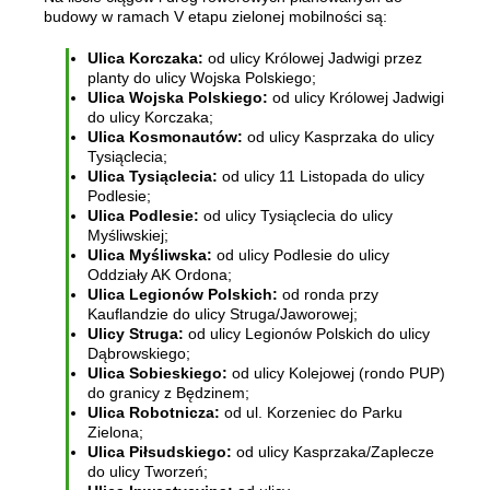
budowy w ramach V etapu zielonej mobilności są:
Ulica Korczaka:
od ulicy Królowej Jadwigi przez
planty do ulicy Wojska Polskiego;
Ulica Wojska Polskiego:
od ulicy Królowej Jadwigi
do ulicy Korczaka;
Ulica Kosmonautów:
od ulicy Kasprzaka do ulicy
Tysiąclecia;
Ulica Tysiąclecia:
od ulicy 11 Listopada do ulicy
Podlesie;
Ulica Podlesie:
od ulicy Tysiąclecia do ulicy
Myśliwskiej;
Ulica Myśliwska:
od ulicy Podlesie do ulicy
Oddziały AK Ordona;
Ulica Legionów Polskich:
od ronda przy
Kauflandzie do ulicy Struga/Jaworowej;
Ulicy Struga:
od ulicy Legionów Polskich do ulicy
Dąbrowskiego;
Ulica Sobieskiego:
od ulicy Kolejowej (rondo PUP)
do granicy z Będzinem;
Ulica Robotnicza:
od ul. Korzeniec do Parku
Zielona;
Ulica Piłsudskiego:
od ulicy Kasprzaka/Zaplecze
do ulicy Tworzeń;