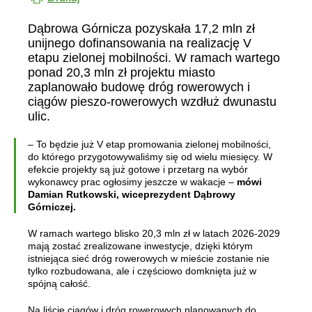
Dąbrowa Górnicza pozyskała 17,2 mln zł
unijnego dofinansowania na realizację V
etapu zielonej mobilności. W ramach wartego
ponad 20,3 mln zł projektu miasto
zaplanowało budowę dróg rowerowych i
ciągów pieszo-rowerowych wzdłuż dwunastu
ulic.
– To będzie już V etap promowania zielonej mobilności,
do którego przygotowywaliśmy się od wielu miesięcy. W
efekcie projekty są już gotowe i przetarg na wybór
wykonawcy prac ogłosimy jeszcze w wakacje –
mówi
Damian Rutkowski, wiceprezydent Dąbrowy
Górniczej.
W ramach wartego blisko 20,3 mln zł w latach 2026-2029
mają zostać zrealizowane inwestycje, dzięki którym
istniejąca sieć dróg rowerowych w mieście zostanie nie
tylko rozbudowana, ale i częściowo domknięta już w
spójną całość.
Na liście ciągów i dróg rowerowych planowanych do