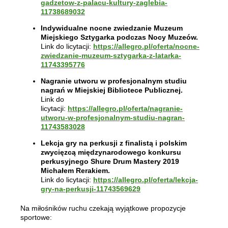
gadzetow-z-palacu-kultury-zaglebia-
11738689032
Indywidualne nocne zwiedzanie Muzeum
Miejskiego Sztygarka podczas Nocy Muzeów.
Link do licytacji:
https://allegro.pl/oferta/nocne-
zwiedzanie-muzeum-sztygarka-z-latarka-
11743395776
Nagranie utworu w profesjonalnym studiu
nagrań w Miejskiej Bibliotece Publicznej.
Link do
licytacji:
https://allegro.pl/oferta/nagranie-
utworu-w-profesjonalnym-studiu-nagran-
11743583028
Lekcja gry na perkusji z finalistą i polskim
zwycięzcą międzynarodowego konkursu
perkusyjnego Shure Drum Mastery 2019
Michałem Rerakiem.
Link do licytacji:
https://allegro.pl/oferta/lekcja-
gry-na-perkusji-11743569629
Na miłośników ruchu czekają wyjątkowe propozycje
sportowe: