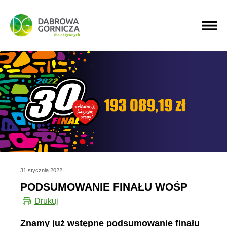
PRZEJDŹ DO MENU GŁÓWNEGO
PRZEJDŹ DO WYSZUKIWARKI
PRZEJDŹ DO TREŚCI
31 stycznia 2022
PODSUMOWANIE FINAŁU WOŚP
Drukuj
Znamy już wstępne podsumowanie finału