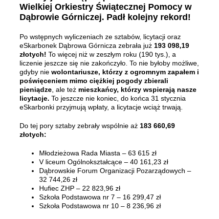
Wielkiej Orkiestry Świątecznej Pomocy w
Dąbrowie Górniczej. Padł kolejny rekord!
Po wstępnych wyliczeniach ze sztabów, licytacji oraz
eSkarbonek Dąbrowa Górnicza zebrała już
193 098,19
złotych!
To więcej niż w zeszłym roku (190 tys.), a
liczenie jeszcze się nie zakończyło. To nie byłoby możliwe,
gdyby nie
wolontariusze, którzy z ogromnym zapałem i
poświęceniem mimo ciężkiej pogody zbierali
pieniądze
, ale też
mieszkańcy, którzy wspierają nasze
licytacje.
To jeszcze nie koniec, do końca 31 stycznia
eSkarbonki przyjmują wpłaty, a licytacje wciąż trwają.
Do tej pory sztaby zebrały wspólnie aż
183 660,69
złotych:
Młodzieżowa Rada Miasta – 63 615 zł
V liceum Ogólnokształcące – 40 161,23 zł
Dąbrowskie Forum Organizacji Pozarządowych –
32 744,26 zł
Hufiec ZHP – 22 823,96 zł
Szkoła Podstawowa nr 7 – 16 299,47 zł
Szkoła Podstawowa nr 10 – 8 236,96 zł