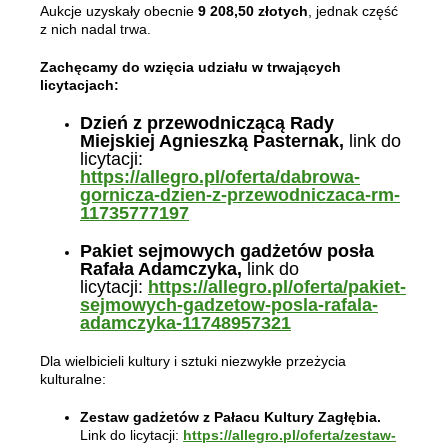
Aukcje uzyskały obecnie
9 208,50 złotych
, jednak część
z nich nadal trwa.
Zachęcamy do wzięcia udziału w trwających
licytacjach:
Dzień z przewodniczącą Rady
Miejskiej Agnieszką Pasternak,
link do
licytacji:
https://allegro.pl/oferta/dabrowa-
gornicza-dzien-z-przewodniczaca-rm-
11735777197
Pakiet sejmowych gadżetów posła
Rafała Adamczyka,
link do
licytacji:
https://allegro.pl/oferta/pakiet-
sejmowych-gadzetow-posla-rafala-
adamczyka-11748957321
Dla wielbicieli kultury i sztuki niezwykłe przeżycia
kulturalne:
Zestaw gadżetów z Pałacu Kultury Zagłębia.
Link do licytacji:
https://allegro.pl/oferta/zestaw-