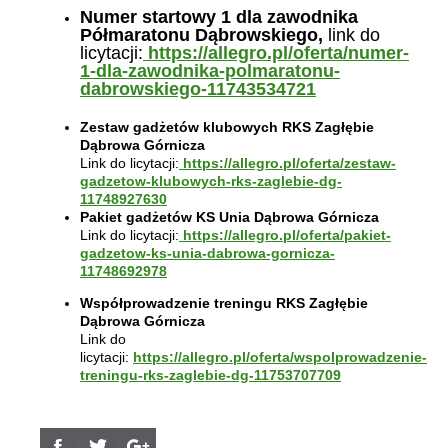
Numer startowy 1 dla zawodnika
Półmaratonu Dąbrowskiego,
link do
licytacji:
https://allegro.pl/oferta/numer-
1-dla-zawodnika-polmaratonu-
dabrowskiego-11743534721
Zestaw gadżetów klubowych RKS Zagłębie
Dąbrowa Górnicza
Link do licytacji:
https://allegro.pl/oferta/zestaw-
gadzetow-klubowych-rks-zaglebie-dg-
11748927630
Pakiet gadżetów KS Unia Dąbrowa Górnicza
Link do licytacji:
https://allegro.pl/oferta/pakiet-
gadzetow-ks-unia-dabrowa-gornicza-
11748692978
Współprowadzenie treningu RKS Zagłębie
Dąbrowa Górnicza
Link do
licytacji:
https://allegro.pl/oferta/wspolprowadzenie-
treningu-rks-zaglebie-dg-11753707709