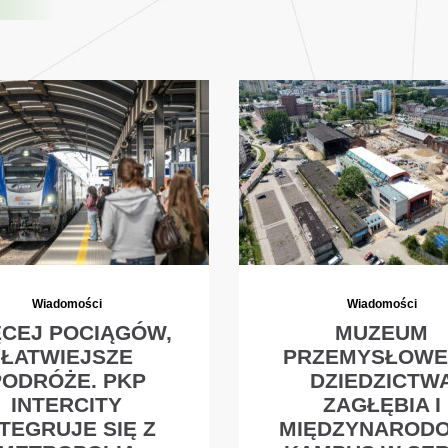
Wiadomości
Wiadomości
ĘCEJ POCIĄGÓW,
MUZEUM
ŁATWIEJSZE
PRZEMYSŁOW
PODRÓŻE. PKP
DZIEDZICTW
INTERCITY
ZAGŁĘBIA I
NTEGRUJE SIĘ Z
MIĘDZYNAROD