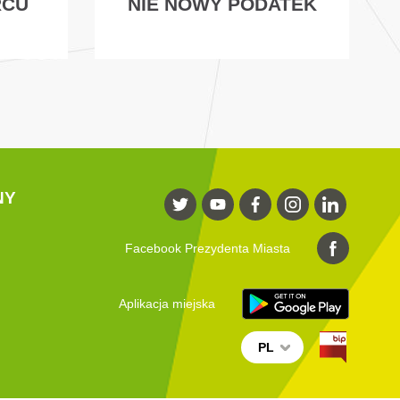
RCU
NIE NOWY PODATEK
NY
Facebook Prezydenta Miasta
Aplikacja miejska
PL