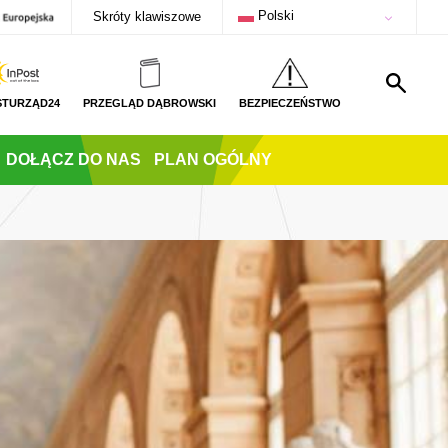
Polski
Skróty klawiszowe
STURZĄD24
PRZEGLĄD DĄBROWSKI
BEZPIECZEŃSTWO
DOŁĄCZ DO NAS
PLAN OGÓLNY