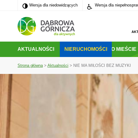
Wersja dla niedowidzących
Wersja dla niedowidzących
Wersja dla niepełnospr
PRZEJDŹ DO MENU GŁÓWNEGO
PRZEJDŹ DO WYSZUKIWARKI
PRZEJDŹ DO TREŚCI
AK
AKTUALNOŚCI
NIERUCHOMOŚCI
O MIEŚCIE
Strona główna
>
Aktualności
>
NIE MA MIŁOŚCI BEZ MUZYKI