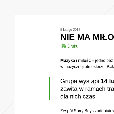
5 lutego 2018
NIE MA MIŁ
Drukuj
Muzyka i miłość
– jedno bez 
w muzycznej atmosferze.
Pał
Grupa wystąpi
14 l
zawita w ramach tr
dla nich czas.
Zespół Sorry Boys zadebiutow