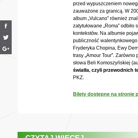
przed wypuszczeniem nowego k
zauważone za granicą. W 2009
album „Vulcano” również znala
zatytułowane „Roma” odbiło 
kontekstów. Na albumie pojawi
publiczność walentynkowego k
Fryderyka Chopina, Ewy Demar
trasy „Amour Tour”. Zarówno p
słowa Beli Komoszyńskiej (au
światła, czyli przewodnich
PKZ.
Bilety dostępne na stronie p
CZYTAJ WIĘCEJ