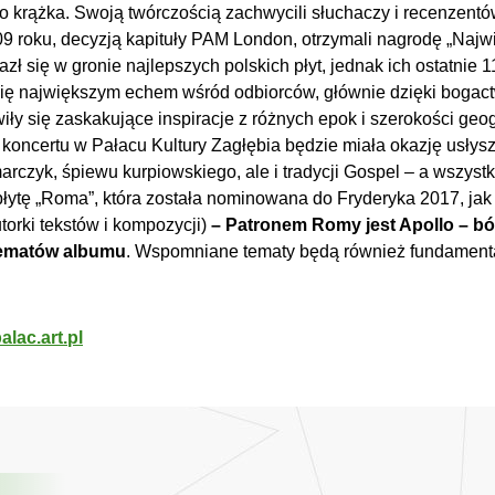
rążka. Swoją twórczością zachwycili słuchaczy i recenzentów
 roku, decyzją kapituły PAM London, otrzymali nagrodę „Najwi
zł się w gronie najlepszych polskich płyt, jednak ich ostatnie 
się największym echem wśród odbiorców, głównie dzięki bogac
ły się zaskakujące inspiracje z różnych epok i szerokości geog
oncertu w Pałacu Kultury Zagłębia będzie miała okazję usłysz
czyk, śpiewu kurpiowskiego, ale i tradycji Gospel – a wszystko
łytę „Roma”, która została nominowana do Fryderyka 2017, jak 
torki tekstów i kompozycji)
– Patronem Romy jest Apollo – bóg
 tematów albumu
. Wspomniane tematy będą również fundament
alac.art.pl