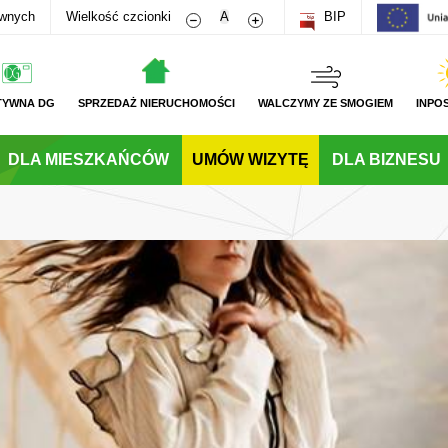
Zmniejsz rozmiar czcionki
Zwiększ rozmiar czcionki
awnych
Wielkość czcionki
A
BIP
TYWNA DG
SPRZEDAŻ NIERUCHOMOŚCI
WALCZYMY ZE SMOGIEM
INPO
DLA MIESZKAŃCÓW
UMÓW WIZYTĘ
DLA BIZNESU