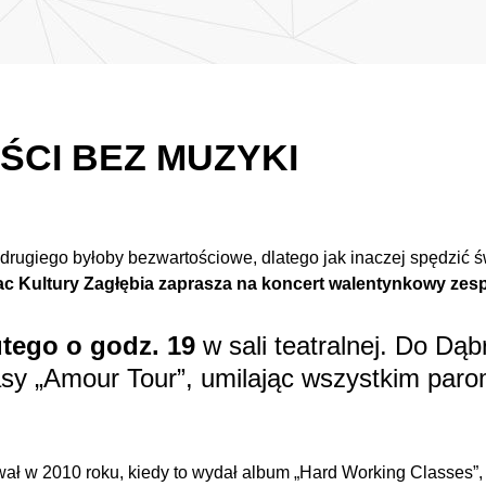
OŚCI BEZ MUZYKI
drugiego byłoby bezwartościowe, dlatego jak inaczej spędzić św
ac Kultury Zagłębia zaprasza na koncert walentynkowy zes
utego o godz. 19
w sali teatralnej. Do Dą
asy „Amour Tour”, umilając wszystkim paro
ał w 2010 roku, kiedy to wydał album „Hard Working Classes”, 