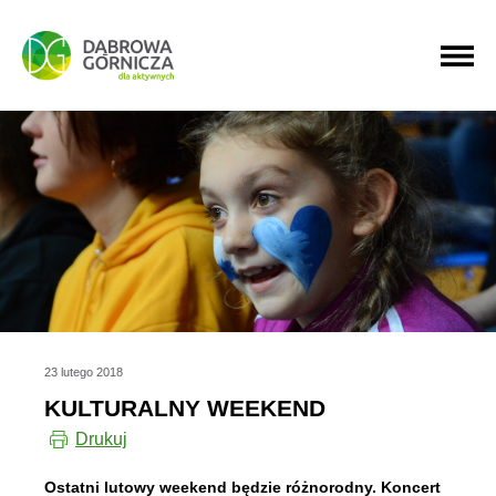
PRZEJDŹ DO MENU GŁÓWNEGO
PRZEJDŹ DO WYSZUKIWARKI
PRZEJDŹ DO TREŚCI
23 lutego 2018
KULTURALNY WEEKEND
Drukuj
Ostatni lutowy weekend będzie różnorodny. Koncert