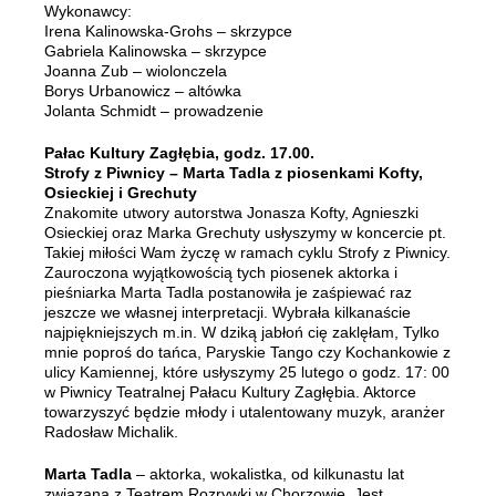
Wykonawcy:
Irena Kalinowska-Grohs – skrzypce
Gabriela Kalinowska – skrzypce
Joanna Zub – wiolonczela
Borys Urbanowicz – altówka
Jolanta Schmidt – prowadzenie
Pałac Kultury Zagłębia, godz. 17.00.
Strofy z Piwnicy – Marta Tadla z piosenkami Kofty,
Osieckiej i Grechuty
Znakomite utwory autorstwa Jonasza Kofty, Agnieszki
Osieckiej oraz Marka Grechuty usłyszymy w koncercie pt.
Takiej miłości Wam życzę w ramach cyklu Strofy z Piwnicy.
Zauroczona wyjątkowością tych piosenek aktorka i
pieśniarka Marta Tadla postanowiła je zaśpiewać raz
jeszcze we własnej interpretacji. Wybrała kilkanaście
najpiękniejszych m.in. W dziką jabłoń cię zaklęłam, Tylko
mnie poproś do tańca, Paryskie Tango czy Kochankowie z
ulicy Kamiennej, które usłyszymy 25 lutego o godz. 17: 00
w Piwnicy Teatralnej Pałacu Kultury Zagłębia. Aktorce
towarzyszyć będzie młody i utalentowany muzyk, aranżer
Radosław Michalik.
Marta Tadla
– aktorka, wokalistka, od kilkunastu lat
związana z Teatrem Rozrywki w Chorzowie. Jest