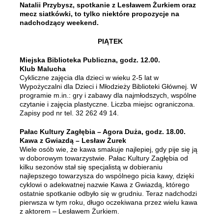
Natalii Przybysz, spotkanie z Lesławem Żurkiem oraz
mecz siatkówki, to tylko niektóre propozycje na
nadchodzący weekend.
PIĄTEK
Miejska Biblioteka Publiczna, godz. 12.00.
Klub Malucha
Cykliczne zajęcia dla dzieci w wieku 2-5 lat w
Wypożyczalni dla Dzieci i Młodzieży Biblioteki Głównej. W
programie m.in.: gry i zabawy dla najmłodszych, wspólne
czytanie i zajęcia plastyczne. Liczba miejsc ograniczona.
Zapisy pod nr tel. 32 262 49 14.
Pałac Kultury Zagłębia – Agora Duża, godz. 18.00.
Kawa z Gwiazdą – Lesław Żurek
Wiele osób wie, że kawa smakuje najlepiej, gdy pije się ją
w doborowym towarzystwie. Pałac Kultury Zagłębia od
kilku sezonów stał się specjalistą w dobieraniu
najlepszego towarzysza do wspólnego picia kawy, dzięki
cyklowi o adekwatnej nazwie Kawa z Gwiazdą, którego
ostatnie spotkanie odbyło się w grudniu. Teraz nadchodzi
pierwsza w tym roku, długo oczekiwana przez wielu kawa
z aktorem – Lesławem Żurkiem.