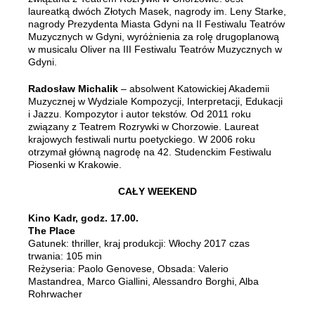
laureatką dwóch Złotych Masek, nagrody im. Leny Starke,
nagrody Prezydenta Miasta Gdyni na II Festiwalu Teatrów
Muzycznych w Gdyni, wyróżnienia za rolę drugoplanową
w musicalu Oliver na III Festiwalu Teatrów Muzycznych w
Gdyni.
Radosław Michalik
– absolwent Katowickiej Akademii
Muzycznej w Wydziale Kompozycji, Interpretacji, Edukacji
i Jazzu. Kompozytor i autor tekstów. Od 2011 roku
związany z Teatrem Rozrywki w Chorzowie. Laureat
krajowych festiwali nurtu poetyckiego. W 2006 roku
otrzymał główną nagrodę na 42. Studenckim Festiwalu
Piosenki w Krakowie.
CAŁY WEEKEND
Kino Kadr, godz. 17.00.
The Place
Gatunek: thriller, kraj produkcji: Włochy 2017 czas
trwania: 105 min
Reżyseria: Paolo Genovese, Obsada: Valerio
Mastandrea, Marco Giallini, Alessandro Borghi, Alba
Rohrwacher