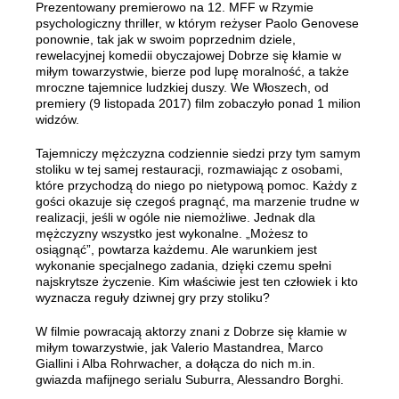
Prezentowany premierowo na 12. MFF w Rzymie
psychologiczny thriller, w którym reżyser Paolo Genovese
ponownie, tak jak w swoim poprzednim dziele,
rewelacyjnej komedii obyczajowej Dobrze się kłamie w
miłym towarzystwie, bierze pod lupę moralność, a także
mroczne tajemnice ludzkiej duszy. We Włoszech, od
premiery (9 listopada 2017) film zobaczyło ponad 1 milion
widzów.
Tajemniczy mężczyzna codziennie siedzi przy tym samym
stoliku w tej samej restauracji, rozmawiając z osobami,
które przychodzą do niego po nietypową pomoc. Każdy z
gości okazuje się czegoś pragnąć, ma marzenie trudne w
realizacji, jeśli w ogóle nie niemożliwe. Jednak dla
mężczyzny wszystko jest wykonalne. „Możesz to
osiągnąć”, powtarza każdemu. Ale warunkiem jest
wykonanie specjalnego zadania, dzięki czemu spełni
najskrytsze życzenie. Kim właściwie jest ten człowiek i kto
wyznacza reguły dziwnej gry przy stoliku?
W filmie powracają aktorzy znani z Dobrze się kłamie w
miłym towarzystwie, jak Valerio Mastandrea, Marco
Giallini i Alba Rohrwacher, a dołącza do nich m.in.
gwiazda mafijnego serialu Suburra, Alessandro Borghi.