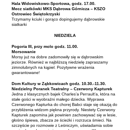
Hala Widowiskowo-Sportowa, godz. 17.00.
Mecz siatkówki MKS Dąbrowa Górnicza – KSZO
Ostrowiec Świętokrzyski
Trzymamy kciuki i gorąco dopingujemy dąbrowskie
siatkarki
NIEDZIELA
Pogoria III, przy molo godz. 11.00.
Morsowanie
Morsy już na dobre zadomowiły się w dąbrowskim
jeziorze. Również w najbliższą niedzielę zapraszamy
zimnolubnych na kąpiel. Pozytywne wrażenia
gwarantowane!
Dom Kultury w Ząbkowicach godz. 10.30.-11.30.
Niedzielny Poranek Teatralny – Czerwony Kapturek
Jedna z klasycznych bajek Charles’a Perrault’a, która na
stałe gości w wyobraźni małego dziecka. Wyprawa
Czerwonego Kapturka do chorej Babci staje się okazją do
przybliżenia widzom piękna przyrody. Niestety Czerwony
Kapturek zapomina jak powinien zachowywać się w lesie,
głośno śpiewa, zbacza ze ścieżki i rozrzuca śmieci. Na
szczęście po rozmowie z Leśniczym, uświadamia sobie