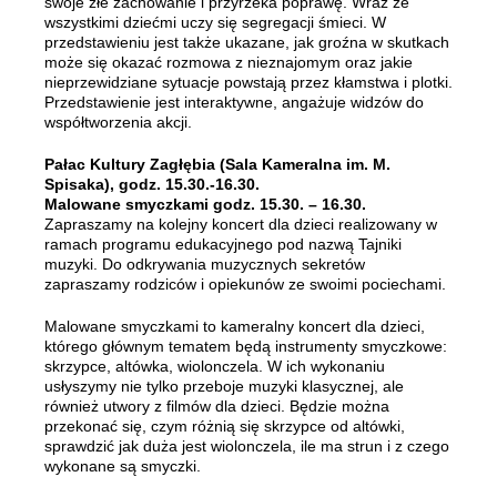
swoje złe zachowanie i przyrzeka poprawę. Wraz ze
wszystkimi dziećmi uczy się segregacji śmieci. W
przedstawieniu jest także ukazane, jak groźna w skutkach
może się okazać rozmowa z nieznajomym oraz jakie
nieprzewidziane sytuacje powstają przez kłamstwa i plotki.
Przedstawienie jest interaktywne, angażuje widzów do
współtworzenia akcji.
Pałac Kultury Zagłębia (Sala Kameralna im. M.
Spisaka), godz. 15.30.-16.30.
Malowane smyczkami godz. 15.30. – 16.30.
Zapraszamy na kolejny koncert dla dzieci realizowany w
ramach programu edukacyjnego pod nazwą Tajniki
muzyki. Do odkrywania muzycznych sekretów
zapraszamy rodziców i opiekunów ze swoimi pociechami.
Malowane smyczkami to kameralny koncert dla dzieci,
którego głównym tematem będą instrumenty smyczkowe:
skrzypce, altówka, wiolonczela. W ich wykonaniu
usłyszymy nie tylko przeboje muzyki klasycznej, ale
również utwory z filmów dla dzieci. Będzie można
przekonać się, czym różnią się skrzypce od altówki,
sprawdzić jak duża jest wiolonczela, ile ma strun i z czego
wykonane są smyczki.