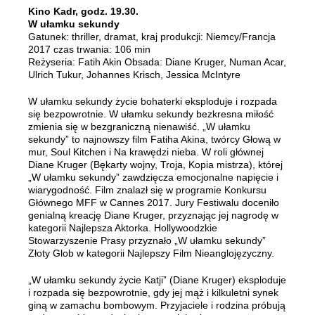
Kino Kadr, godz. 19.30.
W ułamku sekundy
Gatunek: thriller, dramat, kraj produkcji: Niemcy/Francja
2017 czas trwania: 106 min
Reżyseria: Fatih Akin Obsada: Diane Kruger, Numan Acar,
Ulrich Tukur, Johannes Krisch, Jessica McIntyre
W ułamku sekundy życie bohaterki eksploduje i rozpada
się bezpowrotnie. W ułamku sekundy bezkresna miłość
zmienia się w bezgraniczną nienawiść. „W ułamku
sekundy” to najnowszy film Fatiha Akina, twórcy Głową w
mur, Soul Kitchen i Na krawędzi nieba. W roli głównej
Diane Kruger (Bękarty wojny, Troja, Kopia mistrza), której
„W ułamku sekundy” zawdzięcza emocjonalne napięcie i
wiarygodność. Film znalazł się w programie Konkursu
Głównego MFF w Cannes 2017. Jury Festiwalu doceniło
genialną kreację Diane Kruger, przyznając jej nagrodę w
kategorii Najlepsza Aktorka. Hollywoodzkie
Stowarzyszenie Prasy przyznało „W ułamku sekundy”
Złoty Glob w kategorii Najlepszy Film Nieanglojęzyczny.
„W ułamku sekundy życie Katji” (Diane Kruger) eksploduje
i rozpada się bezpowrotnie, gdy jej mąż i kilkuletni synek
giną w zamachu bombowym. Przyjaciele i rodzina próbują