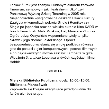
Lesław Żurek jest znanym i lubianym aktorem zarówno
filmowym, serialowym jak i teatralnym. Ukończył
Państwową Wyższą Szkołę Teatralną w 2005 roku.
Niejednokrotnie występował na deskach Pałacu Kultury
Zagłębia w komediach pokroju Single i Remiksy czy
Single po japońsku oraz na wielkim ekranie Kina KADR w
takich filmach jak: Mała Moskwa, Hel, Mniejsze Zło oraz
Ogród Luizy. Oczywiście wspomniane tytuły to tylko
skrawek jego dorobku aktorskiego. Oprócz
bezpośredniego wcielania się w rolę podkłada również
głos do postaci z gier komputerowych i postaci filmowych,
a do najciekawszych można zaliczyć Lamberta w grze
Wiedźmin 3, a także Legolasa w dwóch częściach filmu
Hobbit.
SOBOTA
Miejska Biblioteka Publiczna, godz. 10.00.-15.00.
Biblioteka Planszówek
Zapowiada się kolejne ekscytujące przedpołudnie dla
fanów gier bez prądu.