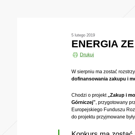
5 lutego 2019
ENERGIA Z
Drukuj
W sierpniu ma zostać rozstrz
dofinansowania zakupu i mon
Chodzi o projekt
„Zakup i mo
Górniczej”
, przygotowany pr
Europejskiego Funduszu Roz
do projektu przyjmowane był
Konkurs ma zostać 