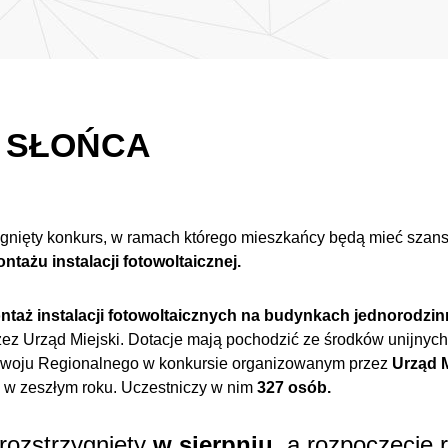
E SŁOŃCA
ygnięty konkurs, w ramach którego mieszkańcy będą mieć szan
tażu instalacji fotowoltaicznej.
ntaż instalacji fotowoltaicznych na budynkach jednorodzi
zez Urząd Miejski. Dotacje mają pochodzić ze środków unijny
woju Regionalnego w konkursie organizowanym przez
Urząd 
y w zeszłym roku. Uczestniczy w nim
327 osób.
rozstrzygnięty
w sierpniu
, a rozpoczęcie r