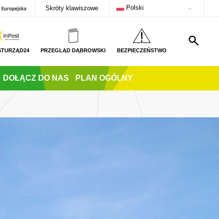
Polski
Skróty klawiszowe
STURZĄD24
PRZEGLĄD DĄBROWSKI
BEZPIECZEŃSTWO
DOŁĄCZ DO NAS
PLAN OGÓLNY