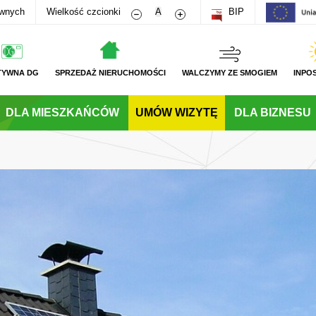
Zmniejsz rozmiar czcionki
Zwiększ rozmiar czcionki
awnych
Wielkość czcionki
A
BIP
TYWNA DG
SPRZEDAŻ NIERUCHOMOŚCI
WALCZYMY ZE SMOGIEM
INPO
DLA MIESZKAŃCÓW
UMÓW WIZYTĘ
DLA BIZNESU