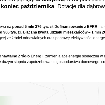
 koniec października
. Dotacje dla dąbro
ewa na
ponad 5 mln 376 tys. zł.
Dofinansowanie z EFRR
ma 
 906 tys. zł,
a łączna kwota udziału mieszkańców – 1 mln 206
cej ze źródeł odnawialnych oraz poprawę efektywności energe
dnawialne Źródło Energii
, zamieniające energię słoneczną w e
yć w dużym stopniu zapotrzebowanie gospodarstwa domowego, c