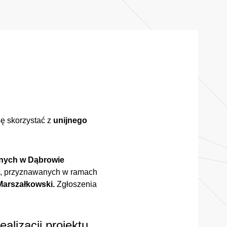
sę skorzystać z
unijnego
nnych w Dąbrowie
ch, przyznawanych w ramach
Marszałkowski.
Zgłoszenia
ealizacji projektu