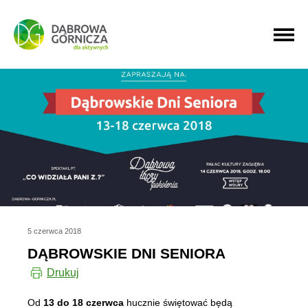
PRZEJDŹ DO MENU GŁÓWNEGO
PRZEJDŹ DO WYSZUKIWARKI
PRZEJDŹ DO TREŚCI
5 czerwca 2018
DĄBROWSKIE DNI SENIORA
Drukuj
Od
13 do 18 czerwca
hucznie świętować będą