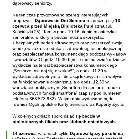
dąbrowscy seniorzy.
Na ten czas przygotowano szereg interesujących
propozycji.
Dąbrowskie Dni Seniora
rozpoczną się
13
czerwca przed Miejską Biblioteką Publiczną
(ul.
Kościuszki 25). Tam w godz.10-16 stanie miasteczko
senioralne, w którym będzie można skorzystać
z bezpłatnych badań zdrowotnych oraz poszerzyć swoją
wiedzę w zakresie edukacji zdrowotnej, technologicznej
oraz bezpieczeństwa konsumenckiego podczas wykładów
i warsztatów. O godz. 10.30 będzie można wziąć udział w
wykładzie na temat bezpieczeństwa konsumenckiego
„Seniorze, nie daj się oszukać!”, o godz. 11.30 w
wykładzie zdrowotnym o interakcji lekowych i ich wpływu
na funkcjonowanie organizmu, a o godz. 12.30 w
warsztacie praktycznym „Smartfon dla seniora – nauka
podstawowych funkcji smartfona” (zapisy pod numerem
telefonu 668 573 952). W tym dniu wydawane będą
również Ogólnopolskie Karty Seniora oraz Koperty Życia.
W kolejnych dniach sporo dziać się będzie
w
bibliotecznych filiach oraz klubach osiedlowych.
14 czerwca
, w ramach cyklu
Dąbrowa łączy pokolenia
,