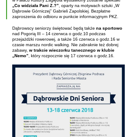
w Pałacu Kultury Zagłębia wystawiony zostanie spektakl
„Co widziała Pani Z.?”
, oparty na motywach sztuki „W
Dąbrowie Górniczej” Gabrieli Zapolskiej. Bezpłatne
zaproszenia do odbioru w punkcie informacyjnym PKZ.
Dąbrowscy seniorzy świętować będą także
na sportowo
nad Pogorią III – 14 czerwca o godz.10 podczas
przejażdżki rowerowej, a także 16 czerwca o godz.16 w
czasie marszu nordic walking. Nie zabraknie też dobrej
zabawy,
w trakcie wieczorku tanecznego w klubie
„Nemo”
, który rozpocznie się 17 czerwca o godz.16.