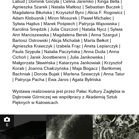
Labud | Dominik Gocyła | Celina Jaremko | Kinga Bella |
Agnieszka Szarek | Natalia Matłosz | Sebastian Buczek |
Magdalena Biłuńska | Krzysztof Byro | Alicia F. Rogowicz |
Adam Klobusnik | Miron Mosurek | Paweł Michalec |
Sylwia Hajdus | Marek Pośpiech | Patrycja Wąsowska |
Karolina Smędzik | Julia Ciszczoń | Natalia Nycz | Sylwia
Ann Marciszewska | Magdalena Berek | Anna Szargut |
Bartosz Ostrowski | Alicja Michalak | Marta Bełkot |
Agnieszka Krawczyk | Izabela Frąc | Aneta Lepiarczyk |
Paula Szypuła | Natalia Paczyńska | Anna Duda | Anna
Cichoń | Jarek Joostberens | Julia Janikowska |
Małgorzata Sławińska | Katarzyna Jankowiak | Krzysztof
Korab | Joanna Chałczyńska | Maja Bogacz | Bartłomiej
Bachniak | Dorota Bujak | Marlena Szewczyk | Anna Tatur
| Patrycja Pacha | Ewa Jaros | Agata Bylińska
Wystawa realizowana jest przez Pałac Kultury Zagłębia w
Dąbrowie Górniczej we współpracy z Akademią Sztuk
Pięknych w Katowicach.
6