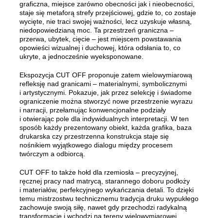
graficzna, miejsce zarówno obecności jak i nieobecności,
staje się metaforą strefy przejściowej, gdzie to, co zostaje
wycięte, nie traci swojej ważności, lecz uzyskuje własną,
niedopowiedzianą moc. Ta przestrzeń graniczna –
przerwa, ubytek, cięcie – jest miejscem powstawania
opowieści wizualnej i duchowej, która odsłania to, co
ukryte, a jednocześnie wyeksponowane.
Ekspozycja CUT OFF proponuje zatem wielowymiarową
refleksję nad granicami – materialnymi, symbolicznymi
i artystycznymi. Pokazuje, jak przez selekcję i świadome
ograniczenie można stworzyć nowe przestrzenie wyrazu
i narracji, przełamując konwencjonalne podziały
i otwierając pole dla indywidualnych interpretacji. W ten
sposób każdy prezentowany obiekt, każda grafika, baza
drukarska czy przestrzenna konstrukcja staje się
nośnikiem wyjątkowego dialogu między procesem
twórczym a odbiorcą.
CUT OFF to także hołd dla rzemiosła – precyzyjnej,
ręcznej pracy nad matrycą, starannego doboru podłoży
i materiałów, perfekcyjnego wykańczania detali. To dzięki
temu mistrzostwu technicznemu tradycja druku wypukłego
zachowuje swoją siłę, nawet gdy przechodzi radykalną
transformację i wchodzi na tereny wielowymiarowej,