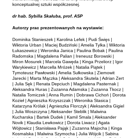
konceptualnej sztuki współczesnej.
dr hab. Sybilla Skałuba, prof. ASP
Autorzy prac prezentowanych na wystawie:
Dominika Stanieszek | Karolina Lefek | Pudi Święs |
Wiktoria Urban | Maciej Budziński | Amelia Tylka | Wiktoria
Łukaszewicz | Weronika Janica | Paulina Bobak | Paulina
Radomska | Magdalena Palian | Ireneusz Borowski |
Miron Mosurek | Marcela Gawęda | Kinga Przeliorz | Igor
Warykiewicz | Marcella Mrózek | Natalia Piątek |
Tymoteusz Pawłowski | Amelia Sułkowska | Ziemowit
Jarecki | Marta Mączka | Aleksandra Skutela | Adrian Zert
| Julia Sęk | Renata Depciuch | Magdalena Pasternak |
Aleksandra Huras | Zuzanna Adamska | Zuzanna Tkocz |
Natalia Tomiczek | Anna Rumin | Dobrawa Cichoń | Dorota
Kozieł | Agnieszka Krzyszczak | Weronika Stasica |
Katarzyna Królak | Agnieszka Florczyk | Aleksandra Gigiel
| Julia Woszczyna | Aleksander Steblik | Malwina
Kucharska | Bartek Dudek | Kamil Smala | Aleksander
Novik | Klaudia Lewkowicz | Dorota Liwacz | Agata
Wójtowicz | Stanisława Pająk | Zuzanna Majocha | Kinga
Kosmalska | Malwina Szymocha | Julia Wójcik | Sabina