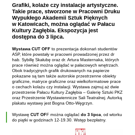
Grafiki, kolaże czy instalacje artystyczne.
Takie prace, stworzone w Pracowni Druku
Wypukłego Akademii Sztuk Pięknych
w Katowicach, można oglądać w Pałacu
Kultury Zagłębia. Ekspozycja jest
dostępna do 3 lipca.
Wystawa CUT OFF
to prezentacja dokonań studentów
ASP, które powstały w pracowni prowadzonej przez dr
hab. Sybillę Skałubę oraz dr. Artura Masternaka, których
prace również można oglądać w pałacowych wnętrzach.
Obok tradycyjnych grafik drukowanych na papierze
pokazane są tam także autorskie przestrzenne obiekty
graficzne, matryce graficzne oraz wielkoformatowe prace
o cechach kolażu czy instalacji. Wystawa zajmuj aż dwie
przestrzenie Pałacu Kultury Zagłębia – Galerię Sztuki PKZ
oraz Przestrzenie Wystawiennicze Sali Teatralnej. Autorką
plakatu wystawy jest Bogna Otto-Węgrzyn.
Wystawę
CUT OF
F można oglądać
do 3 lipca
, od wtorku
do piątki w godzinach 12-19.30. Wstęp bezpłatny.