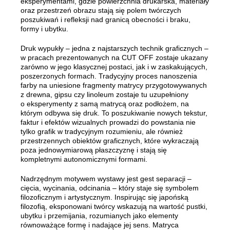
eksperymentami, gdzie powierzchnia drukarska, materiały
oraz przestrzeń obrazu stają się polem twórczych
poszukiwań i refleksji nad granicą obecności i braku,
formy i ubytku.
Druk wypukły – jedna z najstarszych technik graficznych –
w pracach prezentowanych na CUT OFF zostaje ukazany
zarówno w jego klasycznej postaci, jak i w zaskakujących,
poszerzonych formach. Tradycyjny proces nanoszenia
farby na uniesione fragmenty matrycy przygotowywanych
z drewna, gipsu czy linoleum zostaje tu uzupełniony
o eksperymenty z samą matrycą oraz podłożem, na
którym odbywa się druk. To poszukiwanie nowych tekstur,
faktur i efektów wizualnych prowadzi do powstania nie
tylko grafik w tradycyjnym rozumieniu, ale również
przestrzennych obiektów graficznych, które wykraczają
poza jednowymiarową płaszczyznę i stają się
kompletnymi autonomicznymi formami.
Nadrzędnym motywem wystawy jest gest separacji –
cięcia, wycinania, odcinania – który staje się symbolem
filozoficznym i artystycznym. Inspirując się japońską
filozofią, eksponowani twórcy wskazują na wartość pustki,
ubytku i przemijania, rozumianych jako elementy
równoważące formę i nadające jej sens. Matryca