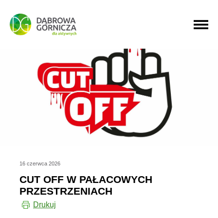
PRZEJDŹ DO MENU GŁÓWNEGO
PRZEJDŹ DO WYSZUKIWARKI
PRZEJDŹ DO TREŚCI
16 czerwca 2026
CUT OFF W PAŁACOWYCH
PRZESTRZENIACH
Drukuj