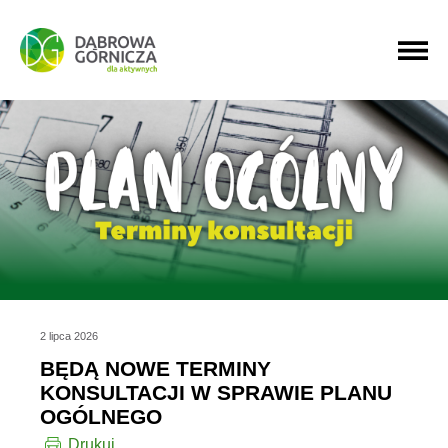
PRZEJDŹ DO MENU GŁÓWNEGO
PRZEJDŹ DO WYSZUKIWARKI
PRZEJDŹ DO TREŚCI
2 lipca 2026
BĘDĄ NOWE TERMINY
KONSULTACJI W SPRAWIE PLANU
OGÓLNEGO
Drukuj