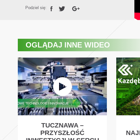
Podziel się:
OGLĄDAJ
INNE WIDEO
TUCZNAWA –
PRZYSZŁOŚĆ
NAJ