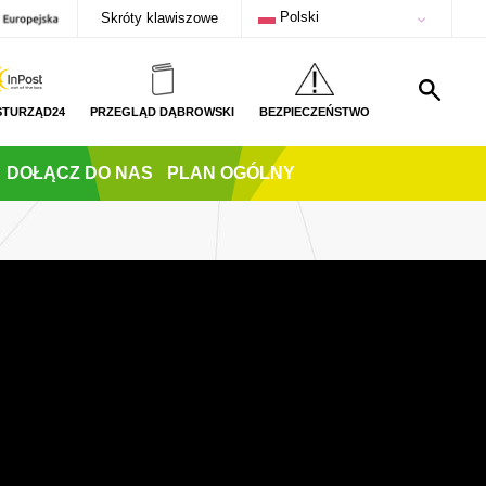
Polski
Skróty klawiszowe
STURZĄD24
PRZEGLĄD DĄBROWSKI
BEZPIECZEŃSTWO
DOŁĄCZ DO NAS
PLAN OGÓLNY