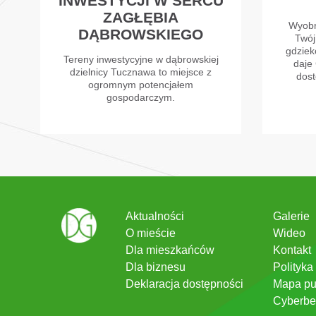
INWESTYCJI W SERCU
ZAGŁĘBIA
Wyobr
DĄBROWSKIEGO
Twój
gdzieko
Tereny inwestycyjne w dąbrowskiej
daje 
dzielnicy Tucznawa to miejsce z
dost
ogromnym potencjałem
gospodarczym.
Aktualności
Galerie
O mieście
Wideo
Dla mieszkańców
Kontakt
Dla biznesu
Polityka
Deklaracja dostępności
Mapa pu
Cyberbe