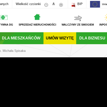
Zmniejsz rozmiar czcionki
Zwiększ rozmiar czcionki
awnych
Wielkość czcionki
A
BIP
TYWNA DG
SPRZEDAŻ NIERUCHOMOŚCI
WALCZYMY ZE SMOGIEM
INPO
DLA MIESZKAŃCÓW
UMÓW WIZYTĘ
DLA BIZNESU
. Michała Spisaka