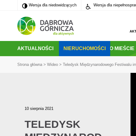
Wersja dla niedowidzących
Wersja dla niedowidzących
Wersja dla niepełnospr
PRZEJDŹ DO MENU GŁÓWNEGO
PRZEJDŹ DO WYSZUKIWARKI
PRZEJDŹ DO TREŚCI
AK
AKTUALNOŚCI
NIERUCHOMOŚCI
O MIEŚCIE
Strona główna
>
Wideo
>
Teledysk Międzynarodowego Festiwalu im
10 sierpnia 2021
TELEDYSK