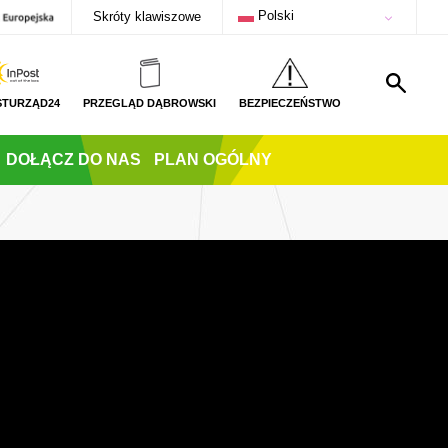
Polski
Skróty klawiszowe
STURZĄD24
PRZEGLĄD DĄBROWSKI
BEZPIECZEŃSTWO
DOŁĄCZ DO NAS
PLAN OGÓLNY