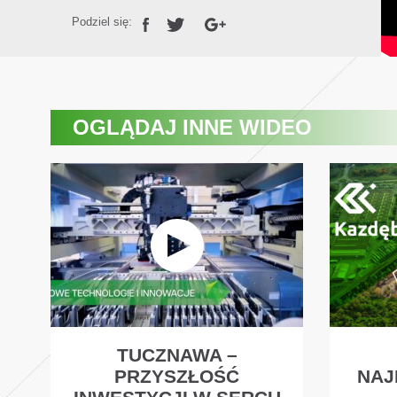
Podziel się:
OGLĄDAJ
INNE WIDEO
TUCZNAWA –
PRZYSZŁOŚĆ
NAJ