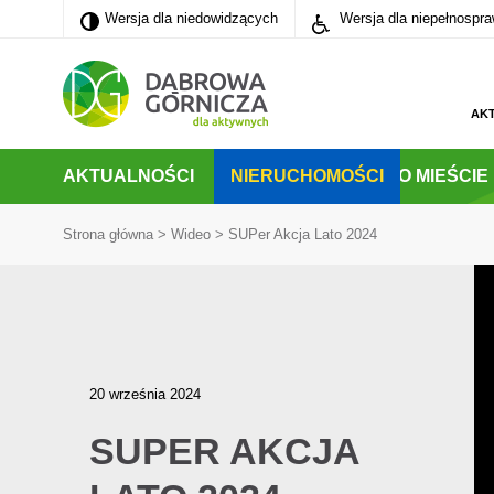
Wersja dla niedowidzących
Wersja dla niedowidzących
Wersja dla niepełnospr
PRZEJDŹ DO MENU GŁÓWNEGO
PRZEJDŹ DO WYSZUKIWARKI
PRZEJDŹ DO TREŚCI
AK
AKTUALNOŚCI
NIERUCHOMOŚCI
O MIEŚCIE
Strona główna
>
Wideo
>
SUPer Akcja Lato 2024
20 września 2024
SUPER AKCJA