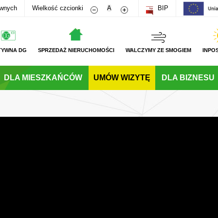
Zmniejsz rozmiar czcionki
Zwiększ rozmiar czcionki
awnych
Wielkość czcionki
A
BIP
TYWNA DG
SPRZEDAŻ NIERUCHOMOŚCI
WALCZYMY ZE SMOGIEM
INPO
DLA MIESZKAŃCÓW
UMÓW WIZYTĘ
DLA BIZNESU