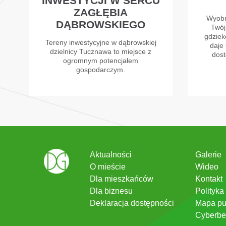
INWESTYCJI W SERCU
ZAGŁĘBIA
Wyobr
DĄBROWSKIEGO
Twój
gdzieko
Tereny inwestycyjne w dąbrowskiej
daje 
dzielnicy Tucznawa to miejsce z
dost
ogromnym potencjałem
gospodarczym.
Aktualności
Galerie
O mieście
Wideo
Dla mieszkańców
Kontakt
Dla biznesu
Polityka
Deklaracja dostępności
Mapa pu
Cyberbe