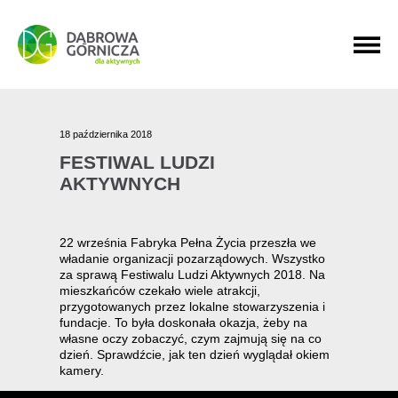
PRZEJDŹ DO MENU GŁÓWNEGO
PRZEJDŹ DO WYSZUKIWARKI
PRZEJDŹ DO TREŚCI
18 października 2018
FESTIWAL LUDZI
AKTYWNYCH
22 września Fabryka Pełna Życia przeszła we
władanie organizacji pozarządowych. Wszystko
za sprawą Festiwalu Ludzi Aktywnych 2018. Na
mieszkańców czekało wiele atrakcji,
przygotowanych przez lokalne stowarzyszenia i
fundacje. To była doskonała okazja, żeby na
własne oczy zobaczyć, czym zajmują się na co
dzień. Sprawdźcie, jak ten dzień wyglądał okiem
kamery.