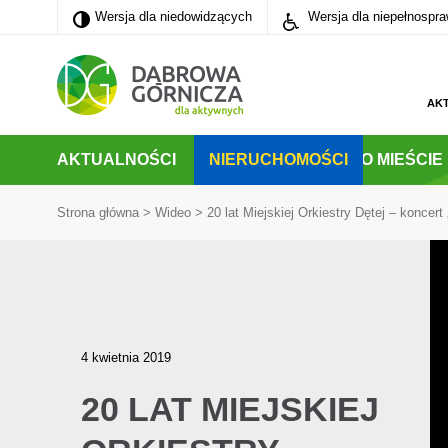
Wersja dla niedowidzących
Wersja dla niedowidzących
Wersja dla niepełnospr
PRZEJDŹ DO MENU GŁÓWNEGO
PRZEJDŹ DO WYSZUKIWARKI
PRZEJDŹ DO TREŚCI
AK
AKTUALNOŚCI
NIERUCHOMOŚCI
O MIEŚCIE
Strona główna
>
Wideo
>
20 lat Miejskiej Orkiestry Dętej – koncert
4 kwietnia 2019
20 LAT MIEJSKIEJ