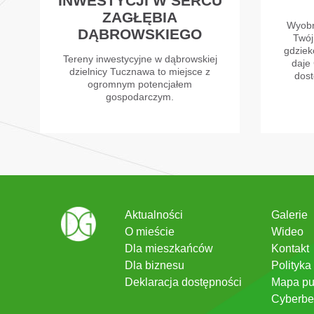
INWESTYCJI W SERCU
ZAGŁĘBIA
Wyobr
DĄBROWSKIEGO
Twój
gdzieko
Tereny inwestycyjne w dąbrowskiej
daje 
dzielnicy Tucznawa to miejsce z
dost
ogromnym potencjałem
gospodarczym.
Aktualności
Galerie
O mieście
Wideo
Dla mieszkańców
Kontakt
Dla biznesu
Polityka
Deklaracja dostępności
Mapa pu
Cyberbe