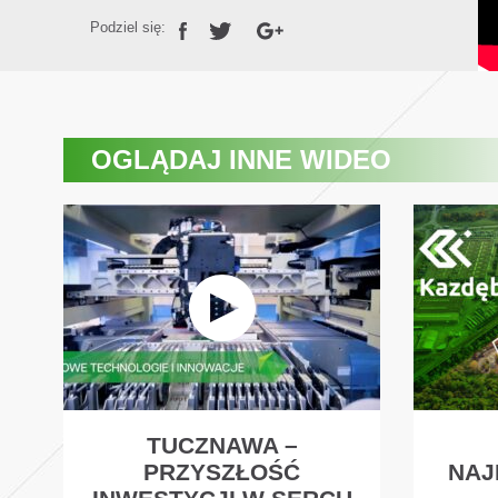
Podziel się:
OGLĄDAJ
INNE WIDEO
TUCZNAWA –
PRZYSZŁOŚĆ
NAJ