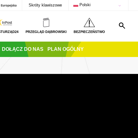
Polski
Skróty klawiszowe
STURZĄD24
PRZEGLĄD DĄBROWSKI
BEZPIECZEŃSTWO
DOŁĄCZ DO NAS
PLAN OGÓLNY