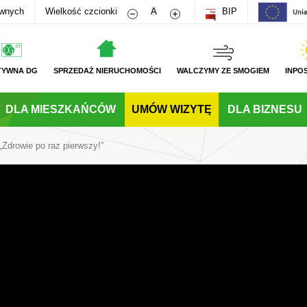
Zmniejsz rozmiar czcionki
Zwiększ rozmiar czcionki
awnych
Wielkość czcionki
A
BIP
TYWNA DG
SPRZEDAŻ NIERUCHOMOŚCI
WALCZYMY ZE SMOGIEM
INPO
DLA MIESZKAŃCÓW
UMÓW WIZYTĘ
DLA BIZNESU
 „Zdrowie po raz pierwszy!”