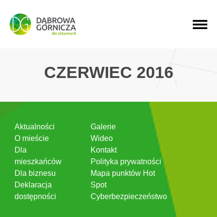
PRZEJDŹ DO MENU GŁÓWNEGO
PRZEJDŹ DO WYSZUKIWARKI
PRZEJDŹ DO TREŚCI
CZERWIEC 2016
Aktualności
Galerie
O mieście
Wideo
Dla
Kontakt
mieszkańców
Polityka prywatności
Dla biznesu
Mapa punktów Hot
Deklaracja
Spot
dostępności
Cyberbezpieczeństwo