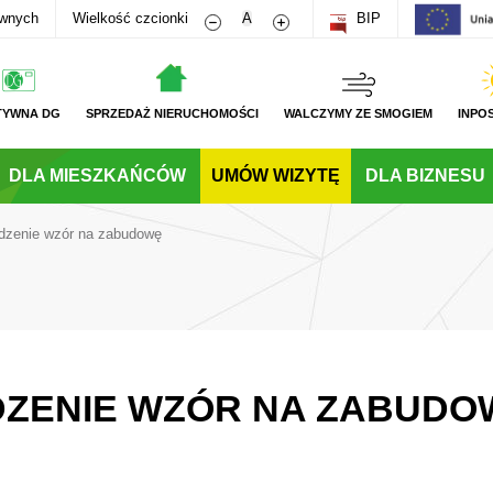
Zmniejsz rozmiar czcionki
Zwiększ rozmiar czcionki
awnych
Wielkość czcionki
A
BIP
TYWNA DG
SPRZEDAŻ NIERUCHOMOŚCI
WALCZYMY ZE SMOGIEM
INPO
DLA MIESZKAŃCÓW
UMÓW WIZYTĘ
DLA BIZNESU
dzenie wzór na zabudowę
ZENIE WZÓR NA ZABUDO