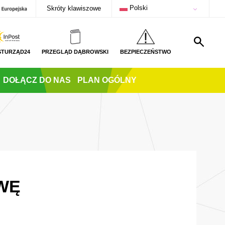
Polski
Skróty klawiszowe
STURZĄD24
PRZEGLĄD DĄBROWSKI
BEZPIECZEŃSTWO
DOŁĄCZ DO NAS
PLAN OGÓLNY
WĘ