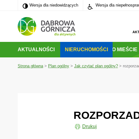
Wersja dla niedowidzących
Wersja dla niedowidzących
Wersja dla niepełnospr
PRZEJDŹ DO MENU GŁÓWNEGO
PRZEJDŹ DO WYSZUKIWARKI
AK
AKTUALNOŚCI
NIERUCHOMOŚCI
O MIEŚCIE
Strona główna
>
Plan ogólny
>
Jak czytać plan ogólny?
>
rozporza
ROZPORZAD
Drukuj