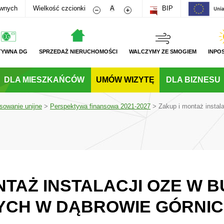
Zmniejsz rozmiar czcionki
Zwiększ rozmiar czcionki
awnych
Wielkość czcionki
A
BIP
TYWNA DG
SPRZEDAŻ NIERUCHOMOŚCI
WALCZYMY ZE SMOGIEM
INPO
DLA MIESZKAŃCÓW
UMÓW WIZYTĘ
DLA BIZNESU
sowanie unijne
>
Perspektywa finansowa 2021-2027
>
Zakup i montaż insta
NTAŻ INSTALACJI OZE W
CH W DĄBROWIE GÓRNIC