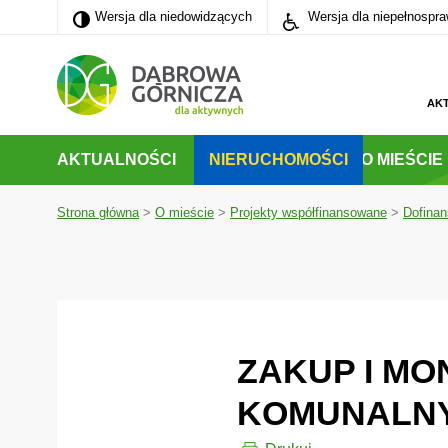
Wersja dla niedowidzących
Wersja dla niedowidzących
Wersja dla niepełnospr
PRZEJDŹ DO MENU GŁÓWNEGO
PRZEJDŹ DO WYSZUKIWARKI
AK
AKTUALNOŚCI
NIERUCHOMOŚCI
O MIEŚCIE
Strona główna
>
O mieście
>
Projekty współfinansowane
>
Dofinan
ZAKUP I MO
KOMUNALNY