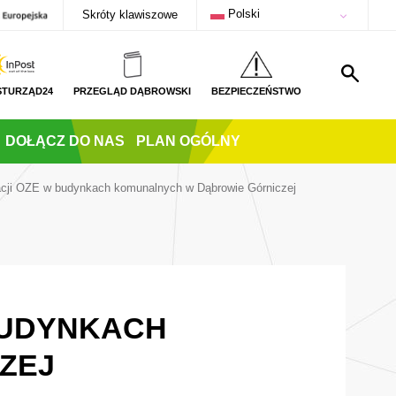
Polski
Skróty klawiszowe
STURZĄD24
PRZEGLĄD DĄBROWSKI
BEZPIECZEŃSTWO
DOŁĄCZ DO NAS
PLAN OGÓLNY
lacji OZE w budynkach komunalnych w Dąbrowie Górniczej
 BUDYNKACH
ZEJ