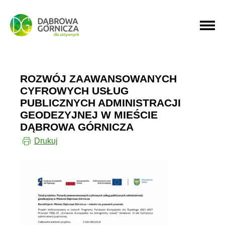
PRZEJDŹ DO MENU GŁÓWNEGO
PRZEJDŹ DO WYSZUKIWARKI
ROZWÓJ ZAAWANSOWANYCH
CYFROWYCH USŁUG
PUBLICZNYCH ADMINISTRACJI
GEODEZYJNEJ W MIEŚCIE
DĄBROWA GÓRNICZA
Drukuj